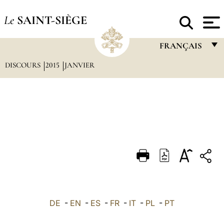
Le
SAINT-SIÈGE
FRANÇAIS
DISCOURS
2015
JANVIER
FRANÇAIS
ENGLISH
ITALIANO
PORTUGUÊS
ESPAÑOL
DEUTSCH
POLSKI
العربيّة
DE
-
EN
-
ES
-
FR
-
IT
-
PL
-
PT
中文