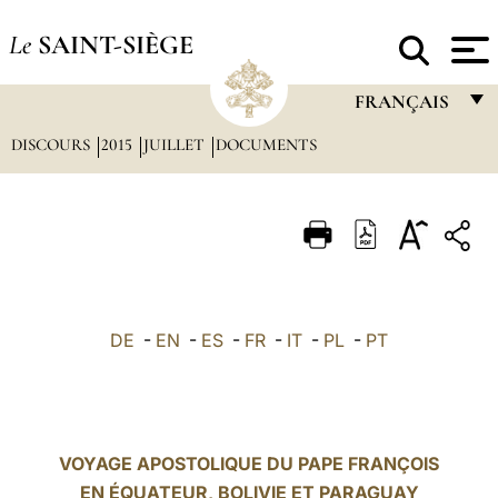
Le
SAINT-SIÈGE
FRANÇAIS
DISCOURS
2015
JUILLET
DOCUMENTS
FRANÇAIS
ENGLISH
ITALIANO
PORTUGUÊS
ESPAÑOL
DE
-
EN
-
ES
-
FR
-
IT
-
PL
-
PT
DEUTSCH
POLSKI
العربيّة
VOYAGE APOSTOLIQUE DU PAPE FRANÇOIS
EN ÉQUATEUR, BOLIVIE ET PARAGUAY
中文