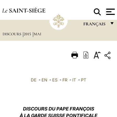
Le
SAINT-SIÈGE
FRANÇAIS
DISCOURS
2015
MAI
FRANÇAIS
ENGLISH
ITALIANO
PORTUGUÊS
ESPAÑOL
DE
-
EN
-
ES
-
FR
-
IT
-
PT
DEUTSCH
POLSKI
العربيّة
DISCOURS DU PAPE FRANÇOIS
À LA GARDE SUISSE PONTIFICALE
中文