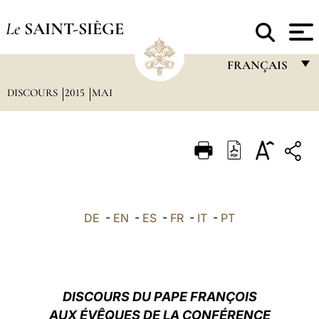
Le
SAINT-SIÈGE
FRANÇAIS
DISCOURS
2015
MAI
FRANÇAIS
ENGLISH
ITALIANO
PORTUGUÊS
ESPAÑOL
DE
-
EN
-
ES
-
FR
-
IT
-
PT
DEUTSCH
POLSKI
العربيّة
DISCOURS DU PAPE FRANÇOIS
AUX ÉVÊQUES DE LA CONFÉRENCE
中文