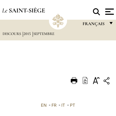
Le
SAINT-SIÈGE
FRANÇAIS
DISCOURS
2015
SEPTEMBRE
FRANÇAIS
ENGLISH
ITALIANO
PORTUGUÊS
ESPAÑOL
DEUTSCH
POLSKI
العربيّة
EN
-
FR
-
IT
-
PT
中文