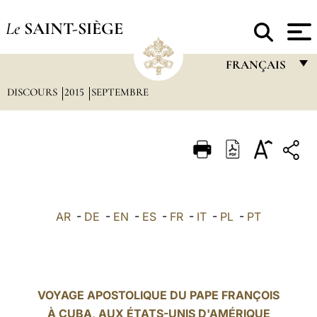
Le
SAINT-SIÈGE
FRANÇAIS
DISCOURS
2015
SEPTEMBRE
FRANÇAIS
ENGLISH
ITALIANO
PORTUGUÊS
ESPAÑOL
AR
-
DE
-
EN
-
ES
-
FR
-
IT
-
PL
-
PT
DEUTSCH
POLSKI
العربيّة
VOYAGE APOSTOLIQUE DU PAPE FRANÇOIS
À CUBA, AUX ÉTATS-UNIS D'AMÉRIQUE
中文