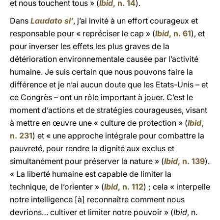
et nous touchent tous » (
Ibid
, n. 14
).
Dans
Laudato si’
, j’ai invité à un effort courageux et
responsable pour « repréciser le cap » (
Ibid
, n. 61
), et
pour inverser les effets les plus graves de la
détérioration environnementale causée par l’activité
humaine. Je suis certain que nous pouvons faire la
différence et je n’ai aucun doute que les Etats-Unis – et
ce Congrès – ont un rôle important à jouer. C’est le
moment d’actions et de stratégies courageuses, visant
à mettre en œuvre une « culture de protection » (
Ibid
,
n. 231
) et « une approche intégrale pour combattre la
pauvreté, pour rendre la dignité aux exclus et
simultanément pour préserver la nature » (
Ibid
, n. 139
).
« La liberté humaine est capable de limiter la
technique, de l’orienter » (
Ibid
, n. 112
) ; cela « interpelle
notre intelligence [à] reconnaître comment nous
devrions… cultiver et limiter notre pouvoir » (
Ibid
, n.