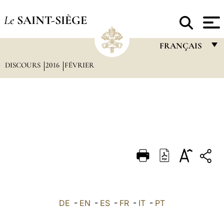
Le
SAINT-SIÈGE
FRANÇAIS
DISCOURS
2016
FÉVRIER
FRANÇAIS
ENGLISH
ITALIANO
PORTUGUÊS
ESPAÑOL
DEUTSCH
POLSKI
العربيّة
DE
-
EN
-
ES
-
FR
-
IT
-
PT
中文