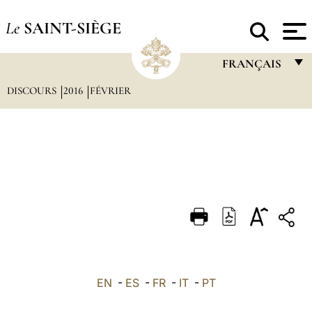
Le
SAINT-SIÈGE
FRANÇAIS
DISCOURS
2016
FÉVRIER
FRANÇAIS
ENGLISH
ITALIANO
PORTUGUÊS
ESPAÑOL
DEUTSCH
POLSKI
العربيّة
EN
-
ES
-
FR
-
IT
-
PT
中文