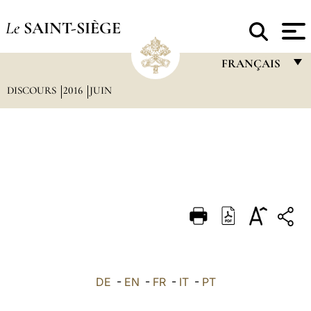
Le
SAINT-SIÈGE
FRANÇAIS
DISCOURS
2016
JUIN
FRANÇAIS
ENGLISH
ITALIANO
PORTUGUÊS
ESPAÑOL
DEUTSCH
POLSKI
العربيّة
DE
-
EN
-
FR
-
IT
-
PT
中文