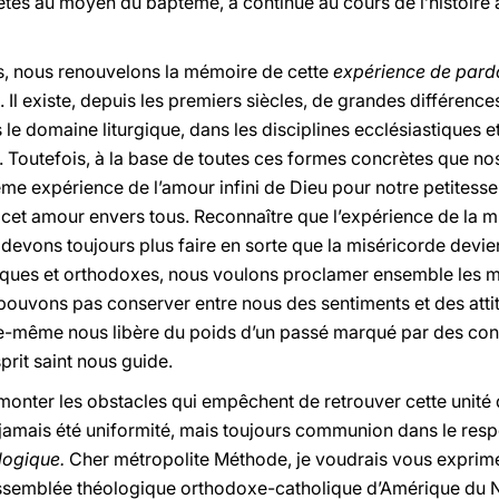
és au moyen du baptême, a continué au cours de l’histoire
es, nous renouvelons la mémoire de cette
expérience de pard
. Il existe, depuis les premiers siècles, de grandes différence
 le domaine liturgique, dans les disciplines ecclésiastiques 
e. Toutefois, à la base de toutes ces formes concrètes que nos
me expérience de l’amour infini de Dieu pour notre petitesse 
cet amour envers tous. Reconnaître que l’expérience de la mi
 devons toujours plus faire en sorte que la miséricorde devien
ques et orthodoxes, nous voulons proclamer ensemble les me
pouvons pas conserver entre nous des sentiments et des attit
e-même nous libère du poids d’un passé marqué par des conf
sprit saint nous guide.
monter les obstacles qui empêchent de retrouver cette unit
’a jamais été uniformité, mais toujours communion dans le resp
logique.
Cher métropolite Méthode, je voudrais vous exprime
’assemblée théologique orthodoxe-catholique d’Amérique du 