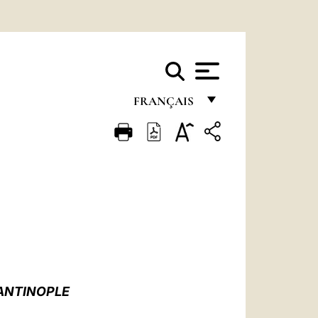
FRANÇAIS
FRANÇAIS
ENGLISH
ITALIANO
PORTUGUÊS
ESPAÑOL
DEUTSCH
ANTINOPLE
POLSKI