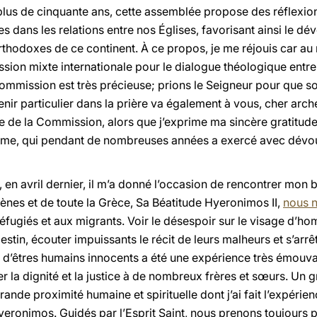
a plus de cinquante ans, cette assemblée propose des réflexion
s dans les relations entre nos Églises, favorisant ainsi le d
 orthodoxes de ce continent. À ce propos, je me réjouis car 
ion mixte internationale pour le dialogue théologique entre l
ommission est très précieuse; prions le Seigneur pour que so
nir particulier dans la prière va également à vous, cher arc
de la Commission, alors que j’exprime ma sincère gratitude
game, qui pendant de nombreuses années a exercé avec dév
 en avril dernier, il m’a donné l’occasion de rencontrer mon
ènes et de toute la Grèce, Sa Béatitude Hyeronimos II,
nous n
réfugiés et aux migrants. Voir le désespoir sur le visage d’
estin, écouter impuissants le récit de leurs malheurs et s’arrêt
nt d’êtres humains innocents a été une expérience très émouva
er la dignité et la justice à de nombreux frères et sœurs. Un
rande proximité humaine et spirituelle dont j’ai fait l’expérie
eronimos. Guidés par l’Esprit Saint, nous prenons toujours 