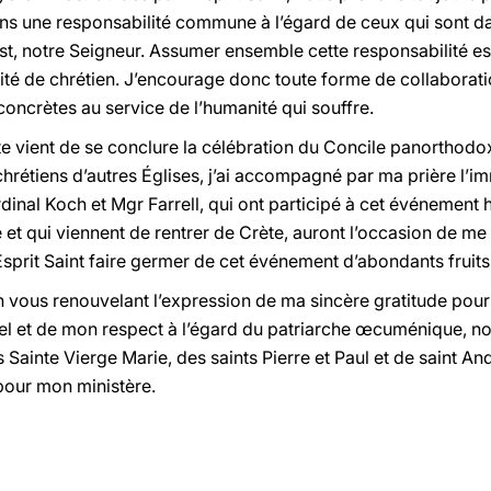
ns une responsabilité commune à l’égard de ceux qui sont da
st, notre Seigneur. Assumer ensemble cette responsabilité es
ité de chrétien. J’encourage donc toute forme de collaborati
oncrètes au service de l’humanité qui souffre.
te vient de se conclure la célébration du Concile panorthod
chrétiens d’autres Églises, j’ai accompagné par ma prière l’i
dinal Koch et Mgr Farrell, qui ont participé à cet événemen
e et qui viennent de rentrer de Crète, auront l’occasion de me r
Esprit Saint faire germer de cet événement d’abondants fruits 
n vous renouvelant l’expression de ma sincère gratitude pour
l et de mon respect à l’égard du patriarche œcuménique, no
s Sainte Vierge Marie, des saints Pierre et Paul et de saint And
pour mon ministère.