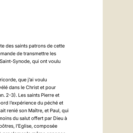
العربيّة
中文
LATINE
ête des saints patrons de cette
demande de transmettre les
Saint-Synode, qui ont voulu
ricorde, que j’ai voulu
lé dans le Christ et pour
nn. 2-3). Les saints Pierre et
abord l’expérience du péché et
it renié son Maître, et Paul, qui
oins du salut offert par Dieu à
pôtres, l’Eglise, composée