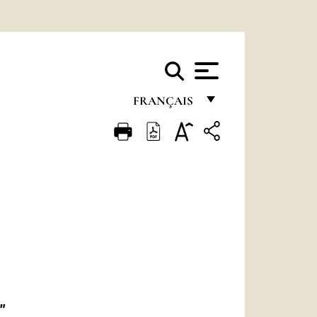
FRANÇAIS
FRANÇAIS
ENGLISH
ITALIANO
PORTUGUÊS
ESPAÑOL
DEUTSCH
POLSKI
"