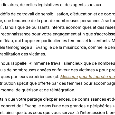
diciaires, de celles législatives et des agents sociaux.
éfis de ce travail de sensibilisation, d’éducation et de coord
, une tendance de la part de nombreuses personnes à se tourn
1), tandis que de puissants intérêts économiques et des résea
a reconnaissance pour votre engagement afin que s’accroisse
 fléau, qui frappe en particulier les femmes et les enfants. M
dèle témoignage à l’Évangile de la miséricorde, comme le d
habilitation des victimes.
 nous rappelle l’« immense travail silencieux que de nombreu
epuis de nombreuses années en faveur des victimes » pour pre
rqués par leurs expériences (cf.
Message pour la journée mon
ontribution spécifique offerte par des femmes pour accompag
ersonnel de guérison et de réintégration.
ertain que votre partage d’expériences, de connaissances et
concret de l’Évangile dans l’une des grandes « périphéries »
, ainsi que tous ceux que vous servez, à l’intercession bien