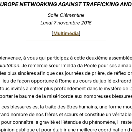
 EUROPE NETWORKING AGAINST TRAFFICKING AND
Salle Clémentine
Lundi 7 novembre 2016
[
Multimédia
]
bienvenue, à vous qui participez à cette deuxième assemblé
ploitation
. Je remercie sœur Imelda da Poole pour ses aimabl
les plus sincères afin que ces journées de prière, de réflexio
 lieu de façon opportune à Rome au cours du jubilé extraordi
us invités à entrer plus profondément dans le mystère de la
porter le baume de la miséricorde aux nombreuses blessure
ces blessures est la traite des êtres humains, une forme mod
rand nombre de nos frères et sœurs et constitue un véritable
 pour connaître la gravité et l’étendue du phénomène, il reste
pinion publique et pour établir une meilleure coordination d’e