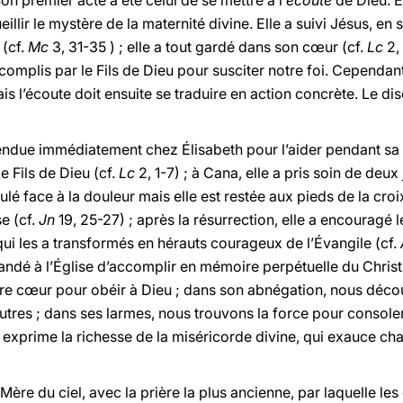
Son premier acte a été celui de se mettre à l’
écoute
de Dieu. E
llir le mystère de la maternité divine. Elle a suivi Jésus, en
 (cf.
Mc
3, 31-35 ) ; elle a tout gardé dans son cœur (cf.
Lc
2,
mplis par le Fils de Dieu pour susciter notre foi. Cependant, 
is l’écoute doit ensuite se traduire en action concrète. Le disc
 rendue immédiatement chez Élisabeth pour l’aider pendant sa
e Fils de Dieu (cf.
Lc
2, 1-7) ; à Cana, elle a pris soin de deux
culé face à la douleur mais elle est restée aux pieds de la cro
e (cf.
Jn
19, 25-27) ; après la résurrection, elle a encouragé
, qui les a transformés en hérauts courageux de l’Évangile (cf.
mandé à l’Église d’accomplir en mémoire perpétuelle du Chris
tre cœur pour obéir à Dieu ; dans son abnégation, nous dé
autres ; dans ses larmes, nous trouvons la force pour console
xprime la richesse de la miséricorde divine, qui exauce ch
ère du ciel, avec la prière la plus ancienne, par laquelle les 