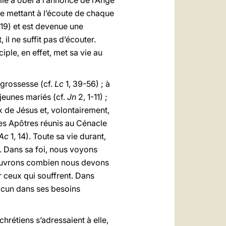
lle a obéi à l’annonce de l’Ange
 se mettant à l’écoute de chaque
 19) et est devenue une
il ne suffit pas d’écouter.
iple, en effet, met sa vie au
 grossesse (cf.
Lc
1, 39-56) ; à
 jeunes mariés (cf.
Jn
2, 1-11) ;
ix de Jésus et, volontairement,
 les Apôtres réunis au Cénacle
Ac
1, 14). Toute sa vie durant,
t. Dans sa foi, nous voyons
couvrons combien nous devons
r ceux qui souffrent. Dans
acun dans ses besoins
chrétiens s’adressaient à elle,