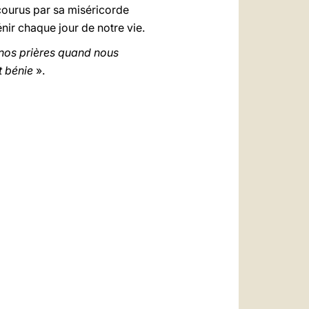
ecourus par sa miséricorde
énir chaque jour de notre vie.
 nos prières quand nous
t bénie
».