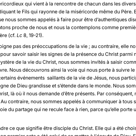
icordieux qui vient à la rencontre de chacun dans les divers
quant le Fils qui rayonne de la miséricorde même du Père. El
ue nous sommes appelés à faire pour être d’authentiques di
ntons proche de nous et nous la contemplons comme première 
ère (cf.
Lc
8, 19-21).
loigne pas des préoccupations de la vie ; au contraire, elle
rs pour savoir saisir les signes de la présence du Christ parm
tère de la vie du Christ, nous sommes invités à saisir comm
suivre. Nous découvrons ainsi la voie qui nous porte à suivre le
 certains événements saillants de la vie de Jésus, nous parti
ègne de Dieu grandisse et s’étende dans le monde. Nous som
hrist, là où il nous demande d’être présents. Par conséquent
. Au contraire, nous sommes appelés à communiquer à tous s
joie du partage qui ne recule face à rien, parce qu’elle porte
 ce que signifie être disciple du Christ. Elle qui a été chois