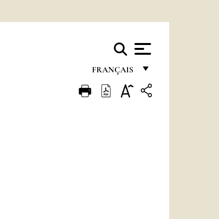
FRANÇAIS
FRANÇAIS
ENGLISH
ITALIANO
PORTUGUÊS
ESPAÑOL
DEUTSCH
POLSKI