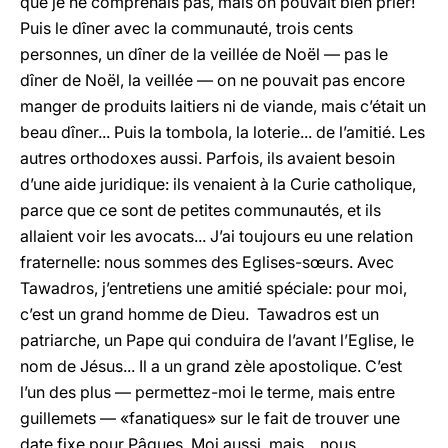
que je ne comprenais pas, mais on pouvait bien prier!
Puis le dîner avec la communauté, trois cents
personnes, un dîner de la veillée de Noël — pas le
dîner de Noël, la veillée — on ne pouvait pas encore
manger de produits laitiers ni de viande, mais c’était un
beau dîner... Puis la tombola, la loterie... de l’amitié. Les
autres orthodoxes aussi. Parfois, ils avaient besoin
d’une aide juridique: ils venaient à la Curie catholique,
parce que ce sont de petites communautés, et ils
allaient voir les avocats... J’ai toujours eu une relation
fraternelle: nous sommes des Eglises-sœurs. Avec
Tawadros, j’entretiens une amitié spéciale: pour moi,
c’est un grand homme de Dieu. Tawadros est un
patriarche, un Pape qui conduira de l’avant l’Eglise, le
nom de Jésus... Il a un grand zèle apostolique. C’est
l’un des plus — permettez-moi le terme, mais entre
guillemets — «fanatiques» sur le fait de trouver une
date fixe pour Pâques. Moi aussi, mais... nous