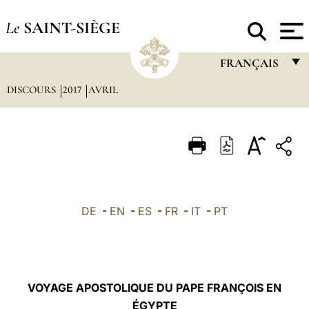
Le
SAINT-SIÈGE
FRANÇAIS
DISCOURS
2017
AVRIL
FRANÇAIS
ENGLISH
ITALIANO
PORTUGUÊS
ESPAÑOL
DE
-
EN
-
ES
-
FR
-
IT
-
PT
DEUTSCH
POLSKI
العربيّة
VOYAGE APOSTOLIQUE DU PAPE FRANÇOIS EN
ÉGYPTE
中文