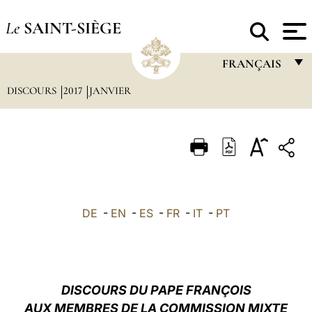
Le
SAINT-SIÈGE
FRANÇAIS
DISCOURS
2017
JANVIER
FRANÇAIS
ENGLISH
ITALIANO
PORTUGUÊS
ESPAÑOL
DE
-
EN
-
ES
-
FR
-
IT
-
PT
DEUTSCH
POLSKI
العربيّة
DISCOURS DU PAPE FRANÇOIS
AUX MEMBRES DE LA COMMISSION MIXTE
中文