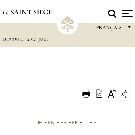
Le
SAINT-SIÈGE
FRANÇAIS
DISCOURS
2017
JUIN
FRANÇAIS
ENGLISH
ITALIANO
PORTUGUÊS
ESPAÑOL
DEUTSCH
POLSKI
العربيّة
DE
-
EN
-
ES
-
FR
-
IT
-
PT
中文