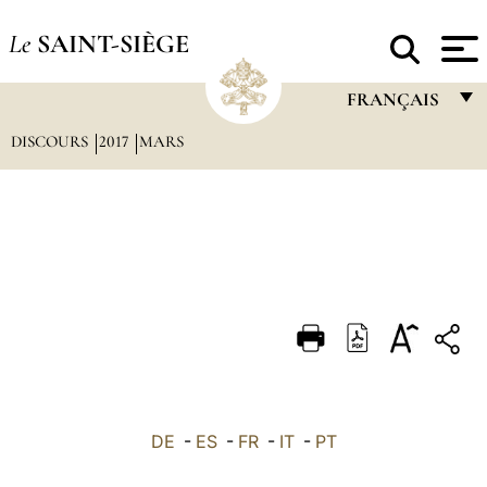
Le
SAINT-SIÈGE
FRANÇAIS
DISCOURS
2017
MARS
FRANÇAIS
ENGLISH
ITALIANO
PORTUGUÊS
ESPAÑOL
DEUTSCH
POLSKI
العربيّة
DE
-
ES
-
FR
-
IT
-
PT
中文