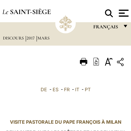
Le
SAINT-SIÈGE
FRANÇAIS
DISCOURS
2017
MARS
FRANÇAIS
ENGLISH
ITALIANO
PORTUGUÊS
ESPAÑOL
DE
-
ES
-
FR
-
IT
-
PT
DEUTSCH
POLSKI
العربيّة
VISITE PASTORALE DU PAPE FRANÇOIS À MILAN
中文