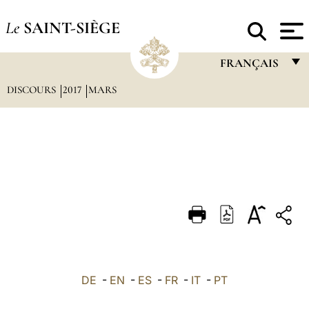
Le
SAINT-SIÈGE
FRANÇAIS
DISCOURS
2017
MARS
FRANÇAIS
ENGLISH
ITALIANO
PORTUGUÊS
ESPAÑOL
DEUTSCH
POLSKI
العربيّة
DE
-
EN
-
ES
-
FR
-
IT
-
PT
中文