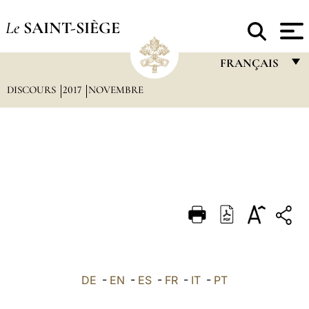
Le
SAINT-SIÈGE
FRANÇAIS
DISCOURS
2017
NOVEMBRE
FRANÇAIS
ENGLISH
ITALIANO
PORTUGUÊS
ESPAÑOL
DEUTSCH
POLSKI
العربيّة
DE
-
EN
-
ES
-
FR
-
IT
-
PT
中文