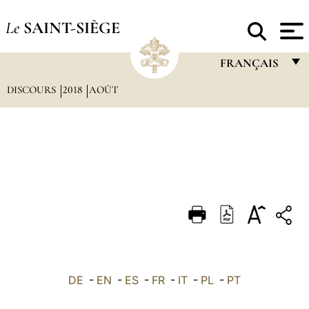
Le
SAINT-SIÈGE
FRANÇAIS
DISCOURS
2018
AOÛT
FRANÇAIS
ENGLISH
ITALIANO
PORTUGUÊS
ESPAÑOL
DEUTSCH
POLSKI
العربيّة
DE
-
EN
-
ES
-
FR
-
IT
-
PL
-
PT
中文