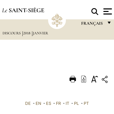
Le
SAINT-SIÈGE
FRANÇAIS
DISCOURS
2018
JANVIER
FRANÇAIS
ENGLISH
ITALIANO
PORTUGUÊS
ESPAÑOL
DEUTSCH
POLSKI
العربيّة
DE
-
EN
-
ES
-
FR
-
IT
-
PL
-
PT
中文