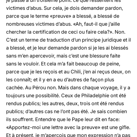
je passe à un troisième point: ce que ressentent les
victimes d’abus. Sur cela, je dois demander pardon,
parce que le terme «preuve» a blessé, a blessé de
nombreuses victimes d’abus. «Ah, faut-il que j’aille
chercher la certification de ceci ou faire cela?». Non.
C’est un terme de traduction d’un principe juridique et il
a blessé, et je leur demande pardon si je les ai blessés
sans m’en apercevoir, mais c’est une blessure faite
sans le vouloir. Et cela m’a fait beaucoup de peine,
parce que je les reçois et au Chili, j’en ai reçus deux, on
les connaît; et il y en a eu d’autres de façon plus
cachée. Au Pérou non. Mais dans chaque voyage, il y a
toujours une possibilité. Ceux de Philadelphie ont été
rendus publics; les autres, deux, trois ont été rendus
publics; d’autres cas ne l’ont pas été. Je sais combien
ils souffrent. Entendre que le Pape leur dit en face:
«Apportez-moi une lettre avec la preuve» est une gifle.
Et à présent, je m’aperçois que mon expression n’a pas