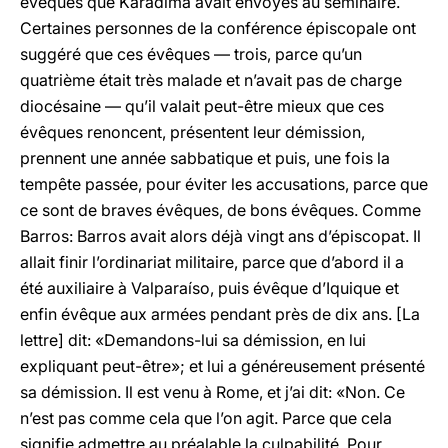
évêques que Karadima avait envoyés au séminaire.
Certaines personnes de la conférence épiscopale ont
suggéré que ces évêques — trois, parce qu’un
quatrième était très malade et n’avait pas de charge
diocésaine — qu’il valait peut-être mieux que ces
évêques renoncent, présentent leur démission,
prennent une année sabbatique et puis, une fois la
tempête passée, pour éviter les accusations, parce que
ce sont de braves évêques, de bons évêques. Comme
Barros: Barros avait alors déjà vingt ans d’épiscopat. Il
allait finir l’ordinariat militaire, parce que d’abord il a
été auxiliaire à Valparaíso, puis évêque d’Iquique et
enfin évêque aux armées pendant près de dix ans. [La
lettre] dit: «Demandons-lui sa démission, en lui
expliquant peut-être»; et lui a généreusement présenté
sa démission. Il est venu à Rome, et j’ai dit: «Non. Ce
n’est pas comme cela que l’on agit. Parce que cela
signifie admettre au préalable la culpabilité. Pour