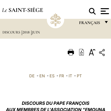
Le
SAINT-SIÈGE
FRANÇAIS
DISCOURS
2018
JUIN
FRANÇAIS
ENGLISH
ITALIANO
PORTUGUÊS
ESPAÑOL
DE
-
EN
-
ES
-
FR
-
IT
-
PT
DEUTSCH
POLSKI
العربيّة
DISCOURS DU PAPE FRANÇOIS
AUX MEMBRES DE L'ASSOCIATION "EMOUNA
中文