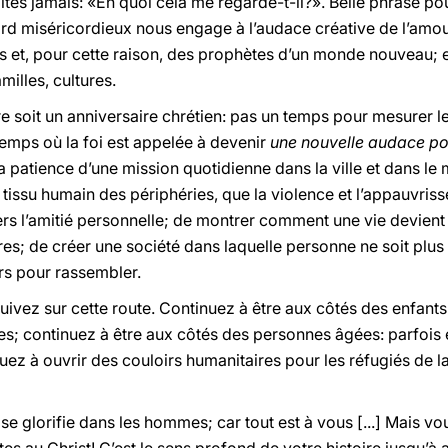
tes jamais: «En quoi cela me regarde-t-il?». Belle phrase pou
rd miséricordieux nous engage à l’audace créative de l’amour,
et, pour cette raison, des prophètes d’un monde nouveau; et 
milles, cultures.
 soit un anniversaire chrétien: pas un temps pour mesurer les 
 temps où la foi est appelée à devenir
une nouvelle audace po
a patience d’une mission quotidienne dans la ville et dans le 
tissu humain des périphéries, que la violence et l’appauvris
rs l’amitié personnelle; de montrer comment une vie devien
es; de créer une société dans laquelle personne ne soit plus 
urs pour rassembler.
uivez sur cette route. Continuez à être aux côtés des enfants
tées; continuez à être aux côtés des personnes âgées: parfois 
ez à ouvrir des couloirs humanitaires pour les réfugiés de la
se glorifie dans les hommes; car tout est à vous [...] Mais vous