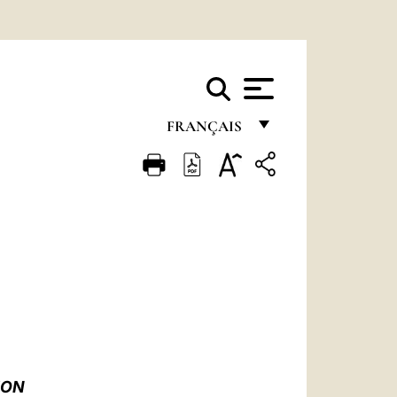
FRANÇAIS
FRANÇAIS
ENGLISH
ITALIANO
PORTUGUÊS
ESPAÑOL
DEUTSCH
POLSKI
ION