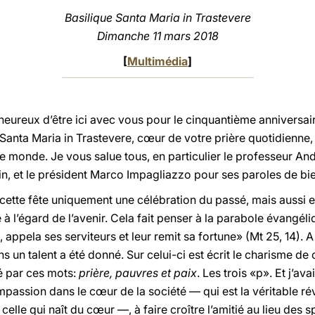
Basilique Santa Maria in Trastevere
Dimanche 11 mars 2018
[
Multimédia
]
s heureux d’être ici avec vous pour le cinquantième annivers
 Santa Maria in Trastevere, cœur de votre prière quotidienne
monde. Je vous salue tous, en particulier le professeur Andr
min, et le président Marco Impagliazzo pour ses paroles de b
cette fête uniquement une célébration du passé, mais aussi e
à l’égard de l’avenir. Cela fait penser à la parabole évangéliq
appela ses serviteurs et leur remit sa fortune» (Mt 25, 14).
ns un talent a été donné. Sur celui-ci est écrit le charisme d
mé par ces mots:
prière, pauvres et paix
. Les trois «p». Et j’av
mpassion dans le cœur de la société — qui est la véritable rév
elle qui naît du cœur —, à faire croître l’amitié au lieu des sp