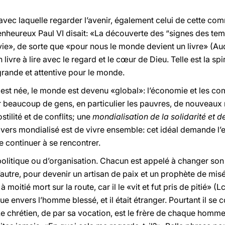
avec laquelle regarder l’avenir, également celui de cette co
enheureux Paul VI disait: «La découverte des “signes des temps
 vie», de sorte que «pour nous le monde devient un livre» (Aud
 livre à lire avec le regard et le cœur de Dieu. Telle est la spi
rande et attentive pour le monde.
st née, le monde est devenu «global»: l’économie et les co
ur beaucoup de gens, en particulier les pauvres, de nouveaux
stilité et de conflits; une
mondialisation de la solidarité et de
nivers mondialisé est de vivre ensemble: cet idéal demande l’e
e continuer à se rencontrer.
 politique ou d’organisation. Chacun est appelé à changer s
’autre, pour devenir un artisan de paix et un prophète de misé
itié mort sur la route, car il le «vit et fut pris de pitié» (Lc
ue envers l’homme blessé, et il était étranger. Pourtant il se
e chrétien, de par sa vocation, est le frère de chaque homme, 