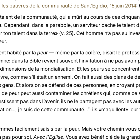
les pauvres de la communauté de Sant’Egidio, 15 juin 2014
:
le talent de la communauté, qui a mûri au cours de ces cinqua
 Cependant, dans la parabole, un serviteur cache le talent dans
ir ton talent dans la terre» (v. 25). Cet homme n’a pas su invest
eur.
nt habité par la
peur
— même par la colère, disait le professe
enne: dans la Bible revient souvent l’invitation à ne pas avoi
imensions de la mondialisation. Et les peurs se concentrent 
uvre, comme s’il était un ennemi. On fait aussi des plans de
ces gens. Et alors on se défend de ces personnes, en croyant
de peur peut aussi contaminer les chrétiens qui, comme ce s
estissent pas dans l’avenir, ils ne le partagent pas avec les au
ation...; je suis de cette communauté...”; ils «maquillent» leur
mes facilement saisis par la peur. Mais votre chemin vous 
n pas pour soi.
Avec l’Eglise
. Vous avez bénéficié de la grand