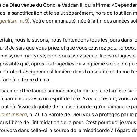
de Dieu venue du Concile Vatican II, qui affirme: «Cependant
la sanctification et le salut séparément, hors de tout lien mu
gentium
, n. 9
). Votre communauté, née à la fin des années soix
rtain, nous le savons, nous l’entendons tous les jours dans l
urs! Je sais que vous priez et que vous œuvrez
pour la paix
ple syrien martyrisé, dont vous avez accueilli des réfugiés e
possible que, après les tragédies du vingtième siècle, on pu
Parole du Seigneur est lumière dans l’obscurité et donne l’es
face à la force du mal.
 Psaume: «Une lampe sur mes pas, ta parole, une lumière sur 
eu
parmi nous avec un esprit de fête. Avec cet esprit, vous ave
é à l’issue du jubilé de la miséricorde: qu’un dimanche par
ia et misera
, n. 7). La Parole de Dieu vous a protégés par le
 vous libère de l’intimidation de la peur. C’est pourquoi je vou
trouvera dans celle-ci la source de la miséricorde à l’égard d