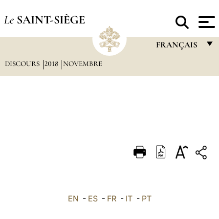
Le
SAINT-SIÈGE
FRANÇAIS
DISCOURS
2018
NOVEMBRE
FRANÇAIS
ENGLISH
ITALIANO
PORTUGUÊS
ESPAÑOL
DEUTSCH
POLSKI
العربيّة
EN
-
ES
-
FR
-
IT
-
PT
中文