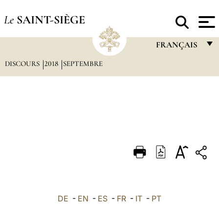
Le
SAINT-SIÈGE
FRANÇAIS
DISCOURS
2018
SEPTEMBRE
FRANÇAIS
ENGLISH
ITALIANO
PORTUGUÊS
ESPAÑOL
DEUTSCH
POLSKI
العربيّة
DE
-
EN
-
ES
-
FR
-
IT
-
PT
中文