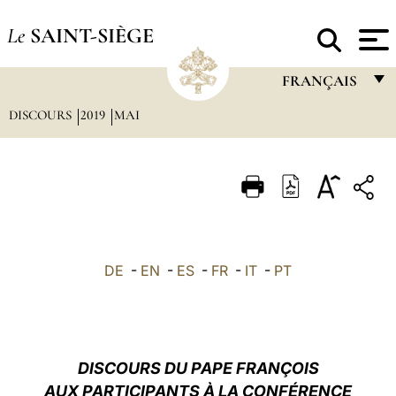
Le
SAINT-SIÈGE
FRANÇAIS
DISCOURS
2019
MAI
FRANÇAIS
ENGLISH
ITALIANO
PORTUGUÊS
ESPAÑOL
DE
-
EN
-
ES
-
FR
-
IT
-
PT
DEUTSCH
POLSKI
العربيّة
DISCOURS DU PAPE FRANÇOIS
AUX PARTICIPANTS À LA CONFÉRENCE
中文