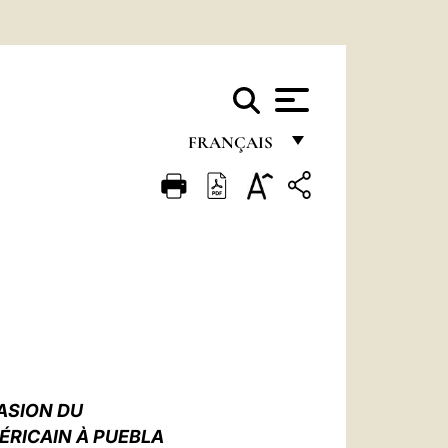
FRANÇAIS
FRANÇAIS
ENGLISH
ITALIANO
PORTUGUÊS
ESPAÑOL
DEUTSCH
ASION DU
POLSKI
ÉRICAIN À PUEBLA