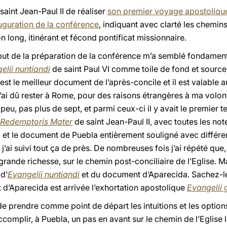
saint Jean-Paul II de réaliser
son premier voyage apostoliqu
uguration de la conférence
, indiquant avec clarté les chemin
 long, itinérant et fécond pontificat missionnaire.
ébut de la préparation de la conférence m’a semblé fondament
elii nuntiandi
de saint Paul VI comme toile de fond et source
est le meilleur document de l’après-concile et il est valable a
’ai dû rester à Rome, pour des raisons étrangères à ma volon
peu, pas plus de sept, et parmi ceux-ci il y avait le premier t
Redemptoris Mater
de saint Jean-Paul II, avec toutes les not
es, et le document de Puebla entièrement souligné avec différ
’ai suivi tout ça de près. De nombreuses fois j’ai répété que
grande richesse, sur le chemin post-conciliaire de l’Eglise. 
 d’
Evangelii nuntiandi
et du document d’Aparecida. Sachez-le, 
 d’Aparecida est arrivée l’exhortation apostolique
Evangelii
 de prendre comme point de départ les intuitions et les optio
omplir, à Puebla, un pas en avant sur le chemin de l’Eglise 