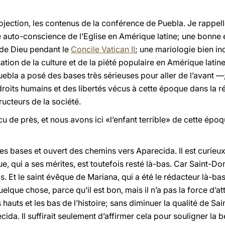
ojection, les contenus de la conférence de Puebla. Je rappelle
ne auto-conscience de l’Eglise en Amérique latine; une bonne
 de Dieu pendant le
Concile Vatican II
; une mariologie bien inc
isation de la culture et de la piété populaire en Amérique lat
Puebla a posé des bases très sérieuses pour aller de l’avant —
its humains et des libertés vécus à cette époque dans la rég
ructeurs de la société.
 de près, et nous avons ici «l’enfant terrible» de cette époqu
les bases et ouvert des chemins vers Aparecida. Il est curieu
, qui a ses mérites, est toutefois resté là-bas. Car Saint-
 Et le saint évêque de Mariana, qui a été le rédacteur là-bas
quelque chose, parce qu’il est bon, mais il n’a pas la force d’a
 hauts et les bas de l’histoire; sans diminuer la qualité de S
ecida. Il suffirait seulement d’affirmer cela pour souligner la 