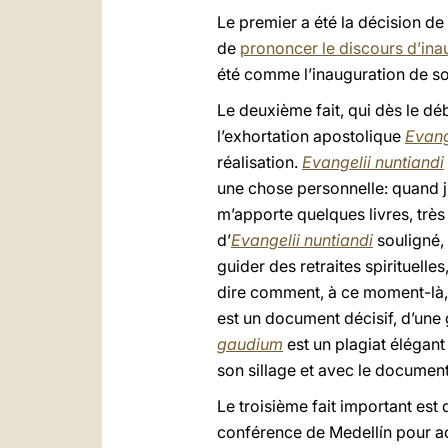
Le premier a été la décision de 
de
prononcer le discours d’ina
été comme l’inauguration de son
Le deuxième fait, qui dès le d
l’exhortation apostolique
Evang
réalisation.
Evangelii nuntiandi
une chose personnelle: quand j
m’apporte quelques livres, très 
d’
Evangelii nuntiandi
souligné,
guider des retraites spirituell
dire comment, à ce moment-là, j
est un document décisif, d’une 
gaudium
est un plagiat élégant
son sillage et avec le document
Le troisième fait important est
conférence de Medellín pour acc