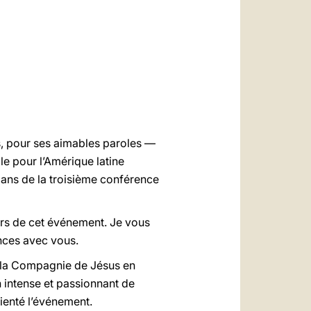
العربيّة
中文
LATINE
s, pour ses aimables paroles —
ale pour l’Amérique latine
 ans de la troisième conférence
urs de cet événement. Je vous
ences avec vous.
e la Compagnie de Jésus en
n intense et passionnant de
rienté l’événement.