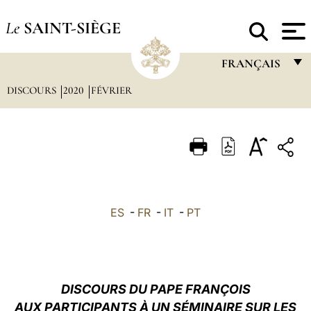
Le
SAINT-SIÈGE
FRANÇAIS
DISCOURS
2020
FÉVRIER
FRANÇAIS
ENGLISH
ITALIANO
PORTUGUÊS
ESPAÑOL
ES
-
FR
-
IT
-
PT
DEUTSCH
POLSKI
العربيّة
DISCOURS DU PAPE FRANÇOIS
AUX PARTICIPANTS À UN SÉMINAIRE SUR LES
中文