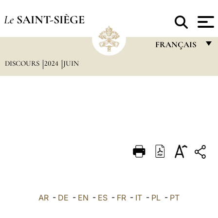
Le
SAINT-SIÈGE
FRANÇAIS
DISCOURS
2024
JUIN
FRANÇAIS
ENGLISH
ITALIANO
PORTUGUÊS
ESPAÑOL
DEUTSCH
POLSKI
العربيّة
AR
-
DE
-
EN
-
ES
-
FR
-
IT
-
PL
-
PT
中文