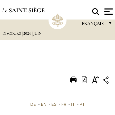
Le
SAINT-SIÈGE
FRANÇAIS
DISCOURS
2024
JUIN
FRANÇAIS
ENGLISH
ITALIANO
PORTUGUÊS
ESPAÑOL
DEUTSCH
POLSKI
العربيّة
DE
-
EN
-
ES
-
FR
-
IT
-
PT
中文