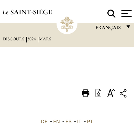
Le
SAINT-SIÈGE
FRANÇAIS
DISCOURS
2024
MARS
FRANÇAIS
ENGLISH
ITALIANO
PORTUGUÊS
ESPAÑOL
DEUTSCH
POLSKI
العربيّة
DE
-
EN
-
ES
-
IT
-
PT
中文