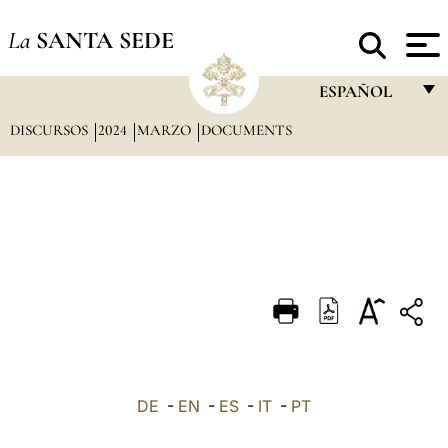
La
SANTA SEDE
ESPAÑOL
DISCURSOS
2024
MARZO
DOCUMENTS
FRANÇAIS
ENGLISH
ITALIANO
PORTUGUÊS
ESPAÑOL
DEUTSCH
POLSKI
العربيّة
DE
-
EN
-
ES
-
IT
-
PT
中文