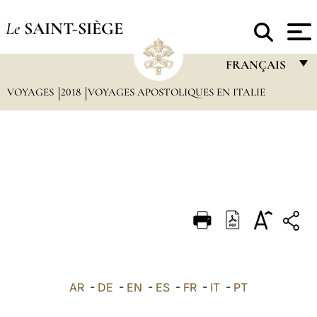
Le
SAINT-SIÈGE
FRANÇAIS
VOYAGES
2018
VOYAGES APOSTOLIQUES EN ITALIE
FRANÇAIS
ENGLISH
ITALIANO
PORTUGUÊS
ESPAÑOL
DEUTSCH
POLSKI
العربيّة
AR
-
DE
-
EN
-
ES
-
FR
-
IT
-
PT
中文