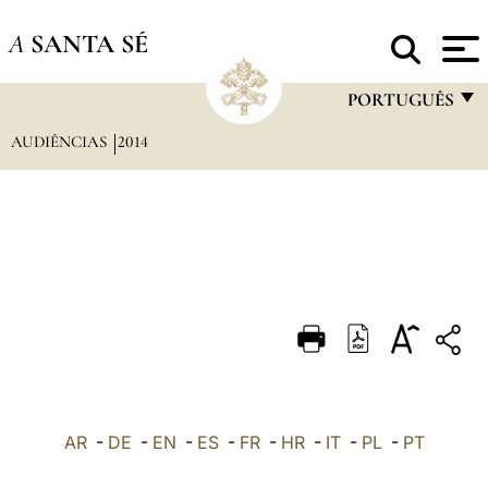
A
SANTA SÉ
PORTUGUÊS
AUDIÊNCIAS
2014
FRANÇAIS
ENGLISH
ITALIANO
PORTUGUÊS
ESPAÑOL
DEUTSCH
POLSKI
العربيّة
AR
-
DE
-
EN
-
ES
-
FR
-
HR
-
IT
-
PL
-
PT
中文