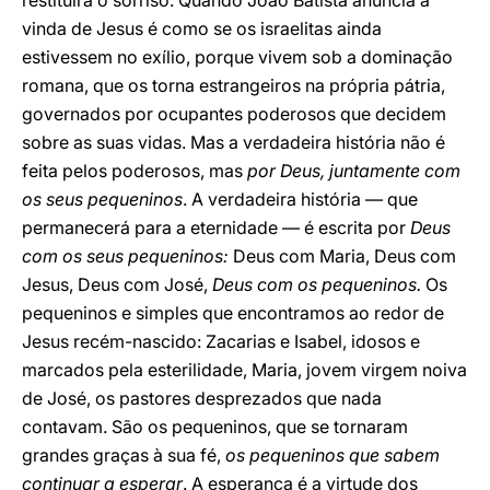
restituirá o sorriso. Quando João Batista anuncia a
vinda de Jesus é como se os israelitas ainda
estivessem no exílio, porque vivem sob a dominação
romana, que os torna estrangeiros na própria pátria,
governados por ocupantes poderosos que decidem
sobre as suas vidas. Mas a verdadeira história não é
feita pelos poderosos, mas
por Deus, juntamente com
os seus pequeninos
. A verdadeira história — que
permanecerá para a eternidade — é escrita por
Deus
com os seus pequeninos:
Deus com Maria, Deus com
Jesus, Deus com José,
Deus com os pequeninos.
Os
pequeninos e simples que encontramos ao redor de
Jesus recém-nascido: Zacarias e Isabel, idosos e
marcados pela esterilidade, Maria, jovem virgem noiva
de José, os pastores desprezados que nada
contavam. São os pequeninos, que se tornaram
grandes graças à sua fé,
os pequeninos que sabem
continuar a esperar
. A esperança é a virtude dos