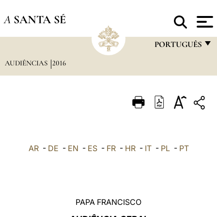
A
SANTA SÉ
PORTUGUÊS
AUDIÊNCIAS
2016
FRANÇAIS
ENGLISH
ITALIANO
PORTUGUÊS
ESPAÑOL
AR
-
DE
-
EN
-
ES
-
FR
-
HR
-
IT
-
PL
-
PT
DEUTSCH
POLSKI
العربيّة
PAPA FRANCISCO
中文