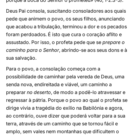
porque a boca do Senhor o prometeu» (40, 1-2.3-5).
Deus Pai consola, suscitando consoladores aos quais
pede que animem o povo, os seus filhos, anunciando
que acabou a tribulação, terminou a dor e os pecados
foram perdoados. É isto que cura o coração aflito e
assustado. Por isso, o profeta pede que se
prepare o
caminho para o Senhor
, abrindo-se aos seus dons e à
sua salvação.
Para o povo, a consolação começa com a
possibilidade de caminhar pela vereda de Deus, uma
senda nova, endireitada e viável, um caminho a
preparar
no deserto
, de modo a podê-lo atravessar e
regressar à pátria. Porque o povo ao qual o profeta se
dirige vivia a tragédia do exílio na Babilónia e agora,
ao contrário, ouve dizer que poderá voltar para a sua
terra, através de um caminho que se tornou fácil e
amplo, sem vales nem montanhas que dificultem o