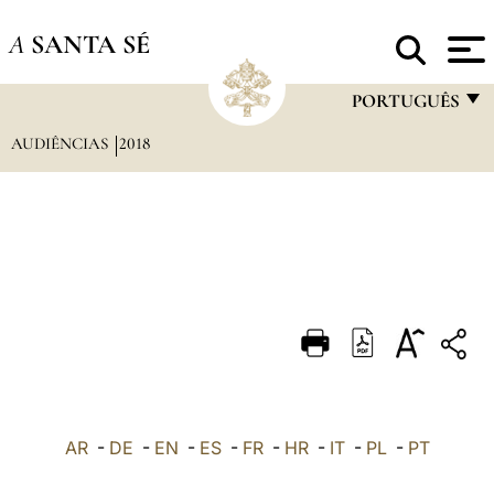
A
SANTA SÉ
PORTUGUÊS
AUDIÊNCIAS
2018
FRANÇAIS
ENGLISH
ITALIANO
PORTUGUÊS
ESPAÑOL
DEUTSCH
POLSKI
العربيّة
AR
-
DE
-
EN
-
ES
-
FR
-
HR
-
IT
-
PL
-
PT
中文