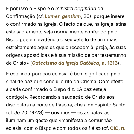
E por isso o Bispo é o
ministro originário
da
Confirmação (cf.
Lumen gentium
, 26), porque insere
o confirmado na Igreja. O facto de que, na Igreja latina,
este sacramento seja normalmente conferido pelo
Bispo põe em evidência o seu «efeito de unir mais
estreitamente aqueles que o recebem à Igreja, às suas
origens apostólicas e à sua missão de dar testemunho
de Cristo» (
Catecismo da Igreja Católica
, n. 1313
).
E esta incorporação eclesial é bem significada pelo
sinal de paz que conclui o rito da Crisma. Com efeito,
a cada confirmado o Bispo diz: «A paz esteja
contigo!». Recordando a saudação de Cristo aos
discípulos na noite de Páscoa, cheia de Espírito Santo
(cf.
Jo
20, 19-23) — ouvimos — estas palavras
iluminam um gesto que «manifesta a comunhão
eclesial com o Bispo e com todos os fiéis» (cf.
CIC, n.