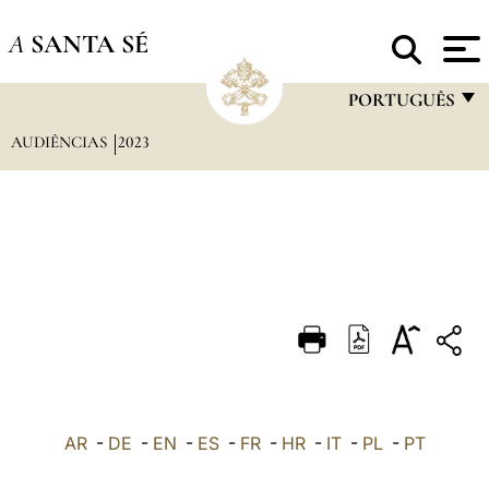
A
SANTA SÉ
PORTUGUÊS
AUDIÊNCIAS
2023
FRANÇAIS
ENGLISH
ITALIANO
PORTUGUÊS
ESPAÑOL
DEUTSCH
POLSKI
العربيّة
AR
-
DE
-
EN
-
ES
-
FR
-
HR
-
IT
-
PL
-
PT
中文