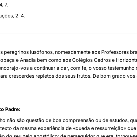
4, 7.
ções, 2, 4.
os peregrinos lusófonos, nomeadamente aos Professores bra
cobaça e Anadia bem como aos Colégios Cedros e Horizonte
corajo-vos a continuar a dar, com fé, o vosso testemunho c
 para crescerdes repletos dos seus frutos. De bom grado vo
o Padre:
lho não são questão de boa compreensão ou de estudos, qu
texto da mesma experiência de «queda e ressurreição» que 
o do seu zelo apostólico: de perseguidor que era, tornou-se