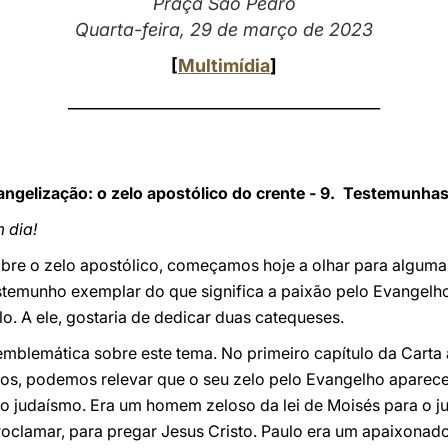
Praça São Pedro
Quarta-feira, 29 de março de 2023
[
Multimídia
]
_______________________________________
ngelização: o zelo apostólico do crente - 9. Testemunhas:
 dia!
re o zelo apostólico, começamos hoje a olhar para alguma
temunho exemplar do que significa a paixão pelo Evangelho.
lo. A ele, gostaria de dedicar duas catequeses.
 emblemática sobre este tema. No primeiro capítulo da Carta
os, podemos relevar que o seu zelo pelo Evangelho aparece
pelo judaísmo. Era um homem zeloso da lei de Moisés para o 
roclamar, para pregar Jesus Cristo. Paulo era um apaixonado