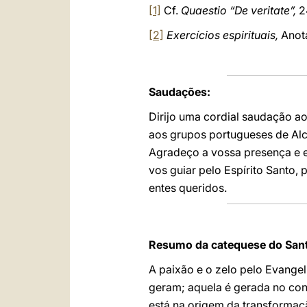
[1]
Cf.
Quaestio “De veritate”,
2
[2]
Exercícios espirituais,
Anota
Saudações:
Dirijo uma cordial saudação a
aos grupos portugueses de Al
Agradeço a vossa presença e en
vos guiar pelo Espírito Santo,
entes queridos.
Resumo da catequese do Sant
A paixão e o zelo pelo Evange
geram; aquela é gerada no con
está na origem da transformaçã