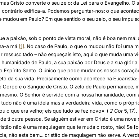
 mas Cristo converte o seu zelo: da Lei para o Evangelho. O 
ao contrário edifica-a. Podemos perguntar-nos: o que acont
e mudou em Paulo? Em que sentido o seu zelo, o seu impulso
 a paixão, sob o ponto de vista moral, não é boa nem má: o
rna-a má
[1]
. No caso de Paulo, o que o mudou não foi uma m
r ressuscitado – não esqueçais isto, aquilo que muda uma v
A humanidade de Paulo, a sua paixão por Deus e a sua glória 
o Espírito Santo. O único que pode mudar os nossos corações
to da sua vida. Precisamente como acontece na Eucaristia: 
Corpo e o Sangue de Cristo. O zelo de Paulo permanece, ma
 mesmo. O Senhor é servido com a nossa humanidade, com a
 tudo não é uma ideia mas a verdadeira vida, como o própri
ou o que era velho; eis que tudo se fez novo» (
2 Cor
5, 17)
 de ti outra pessoa. Se alguém estiver em Cristo é uma nova c
cristão não é uma maquiagem que te muda o rosto, não! Se f
ncia, não está bem... cristão de maquiagem não serve. A ver