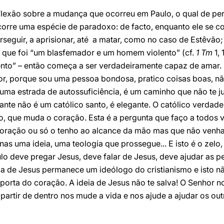
flexão sobre a mudança que ocorreu em Paulo, o qual de pe
orre uma espécie de paradoxo: de facto, enquanto ele se co
rseguir, a aprisionar, até a matar, como no caso de Estêvão
 que foi “um blasfemador e um homem violento” (cf.
1 Tm
1, 
ento” – então começa a ser verdadeiramente capaz de amar.
hor, porque sou uma pessoa bondosa, pratico coisas boas, n
ma estrada de autossuficiência, é um caminho que não te just
nte não é um católico santo, é elegante. O católico verdadei
, que muda o coração. Esta é a pergunta que faço a todos vó
coração ou só o tenho ao alcance da mão mas que não venh
as uma ideia, uma teologia que prossegue... E isto é o zel
o deve pregar Jesus, deve falar de Jesus, deve ajudar as p
 de Jesus permanece um ideólogo do cristianismo e isto não
a porta do coração. A ideia de Jesus não te salva! O Senhor n
partir de dentro nos mude a vida e nos ajude a ajudar os out