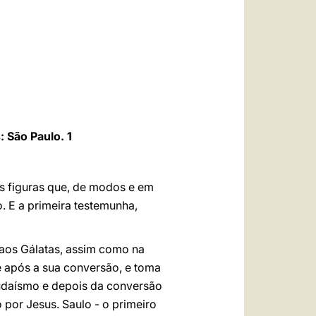
العربيّة
中文
LATINE
 São Paulo. 1
s figuras que, de modos e em
 E a primeira testemunha,
 aos Gálatas, assim como na
 após a sua conversão, e toma
judaísmo e depois da conversão
 por Jesus. Saulo - o primeiro