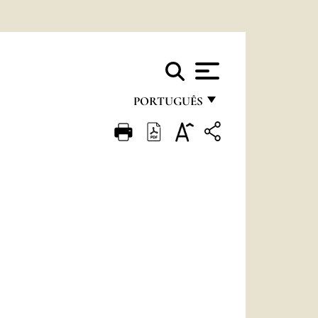
PORTUGUÊS
FRANÇAIS
ENGLISH
ITALIANO
PORTUGUÊS
ESPAÑOL
DEUTSCH
POLSKI