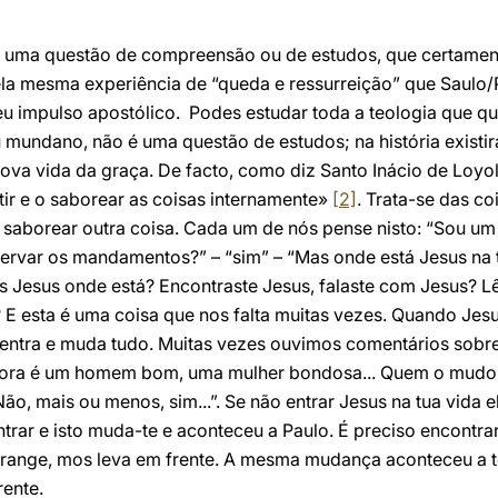
 uma questão de compreensão ou de estudos, que certament
ela mesma experiência de “queda e ressurreição” que Saulo/
u impulso apostólico. Podes estudar toda a teologia que qui
u mundano, não é uma questão de estudos; na história existi
 nova vida da graça. De facto, como diz Santo Inácio de Loyo
tir e o saborear as coisas internamente»
[2]
. Trata-se das c
 saborear outra coisa. Cada um de nós pense nisto: “Sou um 
ervar os mandamentos?” – “sim” – “Mas onde está Jesus na t
as Jesus onde está? Encontraste Jesus, falaste com Jesus? L
E esta é uma coisa que nos falta muitas vezes. Quando Jesu
s entra e muda tudo. Muitas vezes ouvimos comentários sobre
gora é um homem bom, uma mulher bondosa... Quem o mudou
ão, mais ou menos, sim...”. Se não entrar Jesus na tua vida 
trar e isto muda-te e aconteceu a Paulo. É preciso encontrar
trange, mos leva em frente. A mesma mudança aconteceu a 
ente.