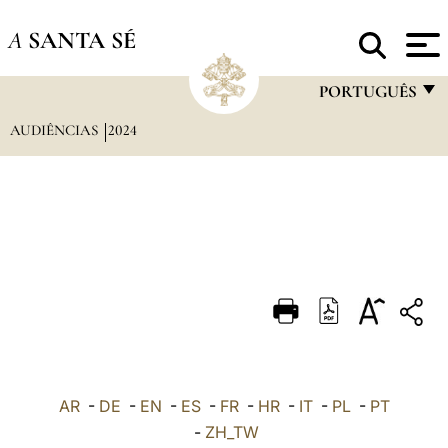
A
SANTA SÉ
PORTUGUÊS
AUDIÊNCIAS
2024
FRANÇAIS
ENGLISH
ITALIANO
PORTUGUÊS
ESPAÑOL
DEUTSCH
POLSKI
العربيّة
AR
-
DE
-
EN
-
ES
-
FR
-
HR
-
IT
-
PL
-
PT
-
ZH_TW
中文