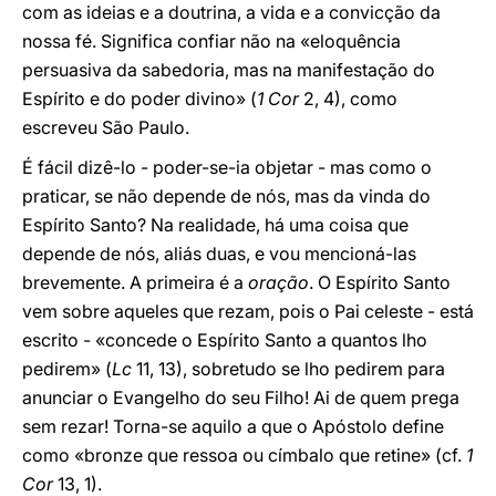
com as ideias e a doutrina, a vida e a convicção da
nossa fé. Significa confiar não na «eloquência
persuasiva da sabedoria, mas na manifestação do
Espírito e do poder divino» (
1 Cor
2, 4), como
escreveu São Paulo.
É fácil dizê-lo - poder-se-ia objetar - mas como o
praticar, se não depende de nós, mas da vinda do
Espírito Santo? Na realidade, há uma coisa que
depende de nós, aliás duas, e vou mencioná-las
brevemente. A primeira é a
oração
. O Espírito Santo
vem sobre aqueles que rezam, pois o Pai celeste - está
escrito - «concede o Espírito Santo a quantos lho
pedirem» (
Lc
11, 13), sobretudo se lho pedirem para
anunciar o Evangelho do seu Filho! Ai de quem prega
sem rezar! Torna-se aquilo a que o Apóstolo define
como «bronze que ressoa ou címbalo que retine» (cf.
1
Cor
13, 1).