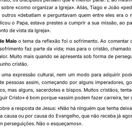
sobre «como organizar a Igreja». Aliás, Tiago e João «pe
outros «debatiam e perguntavam quem entre eles era o ma
plicou o Papa, estava prestes a cumprir a sua missão, ao p
nto de vista da Igreja».
de Maio
o tema da reflexão foi o sofrimento. Ao comentar 
o sofrimento faz parte da vida; mas para o cristão, chama
valor. Muito mais quando se apresenta sob forma de persegu
unho cristão.
 uma expressão cultural, nem um modo para adquirir pode
ia de pessoas assim, começando por alguns imperadores, go
s, mas alguns, sacerdotes e bispos. Muitos cristãos, ten
ir Cristo» é bom porque «assim podem fazer carreira, ter 
r sobre a resposta de Jesus: «Não há ninguém que tenha deix
ha causa ou por causa do Evangelho, que não receba já agor
em perseguições. Não o esqueçamos».