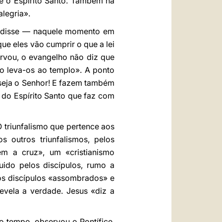
 é o Espírito Santo. Também na
alegria».
— disse — naquele momento em
ue eles vão cumprir o que a lei
rvou, o evangelho não diz que
ito leva-os ao templo». A ponto
 seja o Senhor! E fazem também
a do Espírito Santo que faz com
 triunfalismo que pertence aos
s outros triunfalismos, pelos
em a cruz», um «cristianismo
ido pelos discípulos, rumo a
os discípulos «assombrados» e
evela a verdade. Jesus «diz a
o tempo, observou o Pontífice,