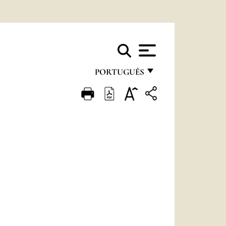
PORTUGUÊS
FRANÇAIS
ENGLISH
ITALIANO
PORTUGUÊS
ESPAÑOL
DEUTSCH
POLSKI