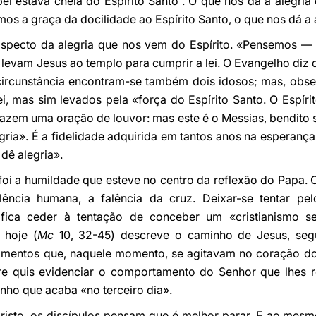
bel estava cheia do Espírito Santo”. O que nos dá a alegria
os a graça da docilidade ao Espírito Santo, o que nos dá a 
aspecto da alegria que nos vem do Espírito. «Pensemos 
evam Jesus ao templo para cumprir a lei. O Evangelho diz q
ircunstância encontram-se também dois idosos; mas, obse
ei, mas sim levados pela «força do Espírito Santo. O Espír
«fazem uma oração de louvor: mas este é o Messias, bendito
gria». É a fidelidade adquirida em tantos anos na esperanç
 dê alegria».
foi a humildade que esteve no centro da reflexão do Papa. O
lência humana, a falência da cruz. Deixar-se tentar pelo
nifica ceder à tentação de conceber um «cristianismo s
 hoje (
Mc
10, 32-45) descreve o caminho de Jesus, segu
timentos que, naquele momento, se agitavam no coração d
e quis evidenciar o comportamento do Senhor que lhes r
nho que acaba «no terceiro dia».
risto, os discípulos pensam que é melhor parar. E ao mesm