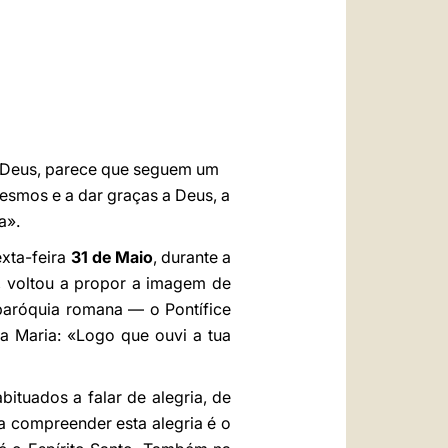
العربيّة
中文
LATINE
 a Deus, parece que seguem um
mesmos e a dar graças a Deus, a
a».
xta-feira
31 de Maio
, durante a
, voltou a propor a imagem de
aróquia romana — o Pontífice
a Maria: «Logo que ouvi a tua
tuados a falar de alegria, de
a compreender esta alegria é o