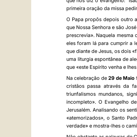
que nos diz o evangelho: “Isa
primeira oração da missa pedim
O Papa propôs depois outro 
que Nossa Senhora e são José l
prescrevia». Naquela mesma c
eles foram lá para cumprir a l
que diante de Jesus, os dois 
uma liturgia espontânea de ale
que «este Espírito venha e lhes
Na celebração de
29 de Maio
cristãos passa através da fa
triunfalismos mundanos, sig
incompleto». O Evangelho de
Jerusalém. Analisando os sen
«atemorizados», o Santo Padr
verdade» e mostra-lhes o cami
Não obstante as palavras de C