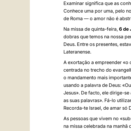
Examinar significa que as con
Conhece uma por uma, pelo no
de Roma — o amor não é abstr
Na missa de quinta-feira,
6 de
dobras que temos na nossa per
Deus. Entre os presentes, esta
Lateranense.
A exortação a empreender «o 
centrada no trecho do evangelh
o mandamento mais importante
usando a palavra de Deus: «Ouv
Jesus». De facto, ele dirige-s
as suas palavras». Fá-lo utiliz
Recorda-te Israel, de amar só 
As pessoas que vivem no «subs
na missa celebrada na manhã 