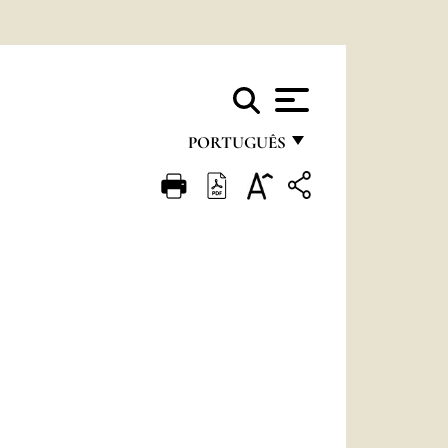
PORTUGUÊS
FRANÇAIS
ENGLISH
ITALIANO
PORTUGUÊS
ESPAÑOL
DEUTSCH
POLSKI