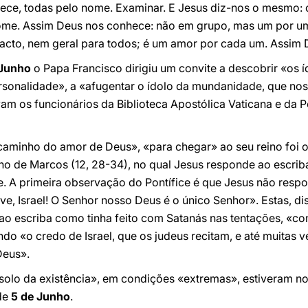
hece, todas pelo nome. Examinar. E Jesus diz-nos o mesmo:
me. Assim Deus nos conhece: não em grupo, mas um por um
acto, nem geral para todos; é um amor por cada um. Assim
 Junho
o Papa Francisco dirigiu um convite a descobrir «os 
sonalidade», a «afugentar o ídolo da mundanidade, que nos 
vam os funcionários da Biblioteca Apostólica Vaticana e da P
caminho do amor de Deus», «para chegar» ao seu reino foi 
o de Marcos (12, 28-34), no qual Jesus responde ao escriba
. A primeira observação do Pontífice é que Jesus não res
e, Israel! O Senhor nosso Deus é o único Senhor». Estas, di
e ao escriba como tinha feito com Satanás nas tentações, «
ando «o credo de Israel, que os judeus recitam, e até muitas v
Deus».
olo da existência», em condições «extremas», estiveram no
de
5 de Junho
.