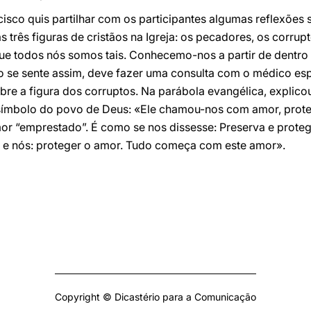
cisco quis partilhar com os participantes algumas reflexõe
s três figuras de cristãos na Igreja: os pecadores, os corru
rque todos nós somos tais. Conhecemo-nos a partir de dentr
 se sente assim, deve fazer uma consulta com o médico espi
re a figura dos corruptos. Na parábola evangélica, explico
 símbolo do povo de Deus: «Ele chamou-nos com amor, prot
mor “emprestado”. É como se nos dissesse: Preserva e prot
us e nós: proteger o amor. Tudo começa com este amor».
Copyright © Dicastério para a Comunicação