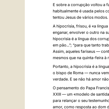
E sobre a corrupção voltou a f
habitualmente é usada pelos co
tentou Jesus de vários modos.
A hipocrisia, frisou, é «a lín
enganar, envolver o outro na s
hipocrisia é a língua dos corr
em pão...”; “para que tanto tra
Assim, aqueles fariseus — con
mesmos que na quinta-feira à no
Portanto, a hipocrisia é a li
o bispo de Roma — nunca vem 
verdade. E se não há amor não
O pensamento do Papa Francis
XXIII — um «modelo de santida
para relançar o seu testemunh
amor, como resposta ao dom 