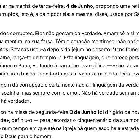
alar na manhã de terça-feira,
4 de Junho
, propondo uma ref
rruptos, isto é, a da hipocrisia: a mesma, disse, usada por 
gua dos corruptos. Eles não gostam da verdade. Amam só a s
ua mentira, na sua farsa. Têm o coração mentiroso; não pod
uptos. Satanás usou-a depois do jejum no deserto: “tens fome
balho, lança-te do templo...”. Esta linguagem, que parece per
tinuou o Papa, voltando à narração evangélica — «são tão a
ite irão buscá-lo ao horto das oliveiras e na sexta-feira levá
nguagem da corrupção e certamente não a «linguagem da verd
sozinha, mas sempre com o amor. Não há verdade sem amor
 há verdade».
co na missa de segunda-feira
3 de Junho
foi dirigido de n
de», definiu-o — para recordar o cinquentenário da sua mo
o num tempo em que até na Igreja há quem escolhe a estrada
de Deus para o homem.