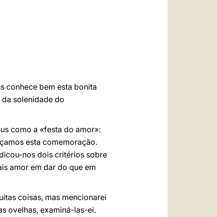
العربيّة
中文
LATINE
sus conhece bem esta bonita
 da solenidade do
esus como a «festa do amor»:
 façamos esta comemoração.
icou-nos dois critérios sobre
mais amor em dar do que em
uitas coisas, mas mencionarei
as ovelhas, examiná-las-ei.