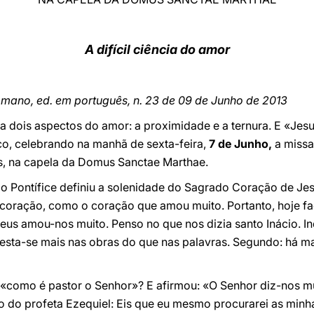
A difícil ciência do amor
mano, ed. em português, n. 23 de 09 de Junho de 2013
ta dois aspectos do amor: a proximidade e a ternura. E «Je
co, celebrando na manhã de sexta-feira,
7 de Junho,
a missa
s, na capela da Domus Sanctae Marthae.
ia, o Pontífice definiu a solenidade do Sagrado Coração de J
u coração, como o coração que amou muito. Portanto, hoje
s amou-nos muito. Penso no que nos dizia santo Inácio. Ind
festa-se mais nas obras do que nas palavras. Segundo: há 
, «como é pastor o Senhor»? E afirmou: «O Senhor diz-nos m
vro do profeta Ezequiel: Eis que eu mesmo procurarei as minh