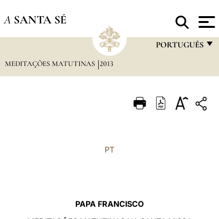
A
SANTA SÉ
PORTUGUÊS
MEDITAÇÕES MATUTINAS
2013
FRANÇAIS
ENGLISH
ITALIANO
PORTUGUÊS
ESPAÑOL
PT
DEUTSCH
POLSKI
العربيّة
PAPA FRANCISCO
中文