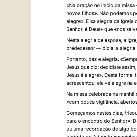
«Na oração no início da missa
novos filhos». Não podemos pen
alegre». E «a alegria da Igrej
Senhor, é Deus» que «nos sal
Nesta alegria de esposa, a Ig
predecessor — dizia: a alegria 
Portanto, paz e alegria. «Sem
Jesus que diz: decidiste assim,
Jesus é alegre». Desta forma,
acrescentou, ela «é alegre na
Na missa celebrada na manhã 
«com pouca vigilância, abertos
Começamos nestes dias, friso
para o encontro do Senhor». D
ou uma recordação de algo bom
período do Advento «caminhamo