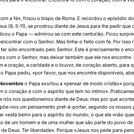
 com a fé», frisou o bispo de Roma. E recordou o episódio d
s (8, 5-11), se prostrou diante de Jesus para lhe pedir que 
icou o Papa — admirou-se com este centurião. Ficou surpre
encontrar com o Senhor. Mas tinha-o feito com fé. Por isso
e ter sido encontrado pelo Senhor. Este é precisamente o en
os com o Senhor, mas deixar também que ele nos encontre. É
 oração, a caridade e o louvor, de coração aberto, para q
 Papa pediu, «por favor, que nos encontre disponíveis, abe
 Novembro
o Papa exortou a «pensar de modo cristão» porq
 coração e com o espírito que tem no íntimo». Praticament
 nós nos questionemos diante de Deus: mas por que acontece
ropõe-nos um pensamento pret-á-porter, segundo os nossos
ar «está bem» para o espírito do mundo; o que ele «não quer
to de um homem e de uma mulher que são parte do povo de D
o de Deus. Ter liberdade». Porque «Jesus nos pede para pens