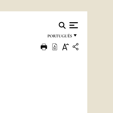
PORTUGUÊS
FRANÇAIS
ENGLISH
ITALIANO
PORTUGUÊS
ESPAÑOL
DEUTSCH
POLSKI