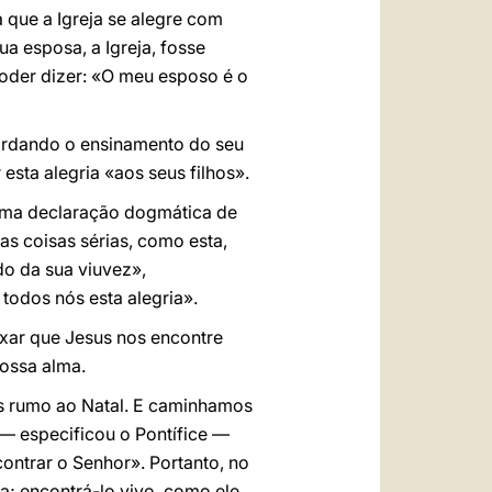
 que a Igreja se alegre com
a esposa, a Igreja, fosse
poder dizer: «O meu esposo é o
cordando o ensinamento do seu
esta alegria «aos seus filhos».
 uma declaração dogmática de
as coisas sérias, como esta,
do da sua viuvez»,
todos nós esta alegria».
ixar que Jesus nos encontre
nossa alma.
s rumo ao Natal. E caminhamos
 — especificou o Pontífice —
ontrar o Senhor». Portanto, no
; encontrá-lo vivo, como ele