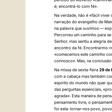
é; encontrá-lo com fé».
Na verdade, não é «fácil viver
narração do evangelho de Mateu
na palavra que ouvimos — expl
Percorreu um caminho para se 
Senhor, mas sentiu a alegria d
encontro da fé. Encontrarmo-n
«comecemos este caminho com a
connosco». Mas, na conclusão o
Na missa de sexta-feira
29 de
com a cabeça mas também com o
espírito do mundo não quer que
das perguntas essenciais, «p
agrada». Esta maneira de pens
pensamento livre, o pensamen
foi esta: tornar-nos povo, pov