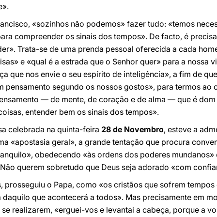
e».
rancisco, «sozinhos não podemos» fazer tudo: «temos neces
para compreender os sinais dos tempos». De facto, é precis
der». Trata-se de uma prenda pessoal oferecida a cada ho
sas» e «qual é a estrada que o Senhor quer» para a nossa vi
ça que nos envie o seu espírito de inteligência», a fim de 
um pensamento segundo os nossos gostos», para termos ao 
ensamento — de mente, de coração e de alma — que é dom d
coisas, entender bem os sinais dos tempos».
sa celebrada na quinta-feira
28 de Novembro
, esteve a adm
ma «apostasia geral», a grande tentação que procura conve
tranquilo», obedecendo «às ordens dos poderes mundanos» 
r». Não querem sobretudo que Deus seja adorado «com confian
, prosseguiu o Papa, como «os cristãos que sofrem tempos 
 daquilo que acontecerá a todos». Mas precisamente em mo
e realizarem, «erguei-vos e levantai a cabeça, porque a vo