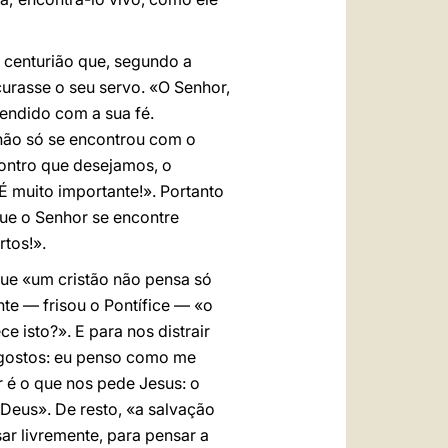
o centurião que, segundo a
curasse o seu servo. «O Senhor,
endido com a sua fé.
 não só se encontrou com o
contro que desejamos, o
 muito importante!». Portanto
ue o Senhor se encontre
rtos!».
ue «um cristão não pensa só
e — frisou o Pontífice — «o
 isto?». E para nos distrair
 gostos: eu penso como me
 é o que nos pede Jesus: o
eus». De resto, «a salvação
ar livremente, para pensar a