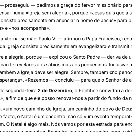
 — prosseguiu — pedimos a graça do fervor missionário para
sar numa «Igreja sem alegria», porque «Jesus quis que a su
a consiste precisamente em anunciar o nome de Jesus» para 
va» e «nos acompanha».
reja «torna-se mãe. Paulo VI — afirmou o Papa Francisco, re
da Igreja consiste precisamente em evangelizar» e transmitir 
pre a alegria, porque — explicou o Santo Padre — deriva de
 não te revelares aos sábios mas aos pequeninos. Inclusive n
 também a Igreja deve ser alegre. Sempre, também «no perío
 esperança». «Rezemos — concluiu — para que o Senhor dê a 
de segunda-feira
2 de Dezembro
, o Pontífice convidou a de
», a fim de que ele posso renovar-nos a partir do fundo da 
u, «um novo caminho de Igreja, um caminho do povo de Deu
e facto, o Natal é um encontro: não só «um evento temporal
. O Natal é algo mais. Nós vamos por esta estrada para enc
s para o encontrar. Encontrá-lo com o coração, com a vida