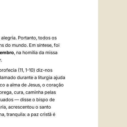
العربيّة
中文
LATINE
legria. Portanto, todos os
ns do mundo. Em síntese, foi
zembro
, na homilia da missa
.
rofecia (11, 1-10) diz-nos
lamado durante a liturgia ajuda
co a alma de Jesus, o coração
prega, cura, caminha pelas
tuados — disse o bispo de
ria, acrescentou o santo
, tranquila: a paz cristã é