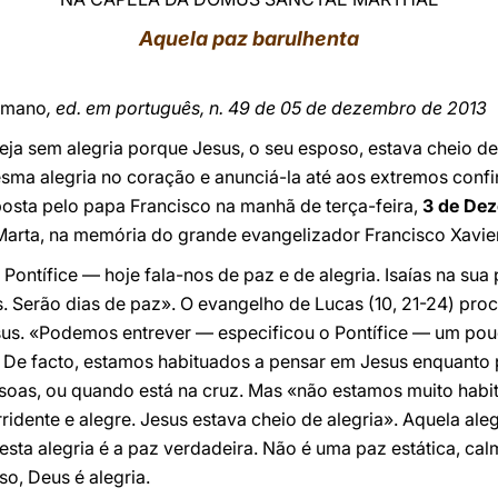
Aquela paz barulhenta
omano
, ed. em português, n. 49 de 05 de dezembro de 2013
a sem alegria porque Jesus, o seu esposo, estava cheio de a
sma alegria no coração e anunciá-la até aos extremos confi
posta pelo papa Francisco na manhã de terça-feira,
3 de De
Marta, na memória do grande evangelizador Francisco Xavier
Pontífice — hoje fala-nos de paz e de alegria. Isaías na sua p
 Serão dias de paz». O evangelho de Lucas (10, 21-24) proc
sus. «Podemos entrever — especificou o Pontífice — um pou
 De facto, estamos habituados a pensar em Jesus enquanto 
ssoas, ou quando está na cruz. Mas «não estamos muito habi
dente e alegre. Jesus estava cheio de alegria». Aquela aleg
esta alegria é a paz verdadeira. Não é uma paz estática, calma
so, Deus é alegria.