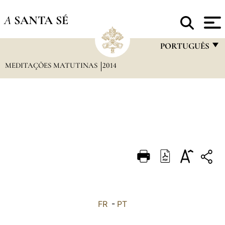
A
SANTA SÉ
PORTUGUÊS
MEDITAÇÕES MATUTINAS
2014
FRANÇAIS
ENGLISH
ITALIANO
PORTUGUÊS
ESPAÑOL
DEUTSCH
POLSKI
العربيّة
FR
-
PT
中文