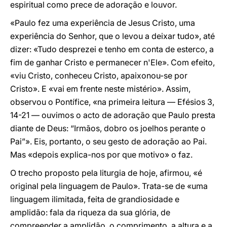
espiritual como prece de adoração e louvor.
«Paulo fez uma experiência de Jesus Cristo, uma
experiência do Senhor, que o levou a deixar tudo», até
dizer: «Tudo desprezei e tenho em conta de esterco, a
fim de ganhar Cristo e permanecer n'Ele». Com efeito,
«viu Cristo, conheceu Cristo, apaixonou-se por
Cristo». E «vai em frente neste mistério». Assim,
observou o Pontífice, «na primeira leitura — Efésios 3,
14-21 — ouvimos o acto de adoração que Paulo presta
diante de Deus: “Irmãos, dobro os joelhos perante o
Pai”». Eis, portanto, o seu gesto de adoração ao Pai.
Mas «depois explica-nos por que motivo» o faz.
O trecho proposto pela liturgia de hoje, afirmou, «é
original pela linguagem de Paulo». Trata-se de «uma
linguagem ilimitada, feita de grandiosidade e
amplidão: fala da riqueza da sua glória, de
compreender a amplidão, o comprimento, a altura e a