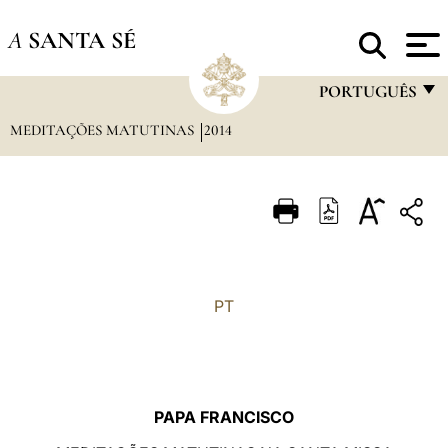
A
SANTA SÉ
PORTUGUÊS
MEDITAÇÕES MATUTINAS
2014
FRANÇAIS
ENGLISH
ITALIANO
PORTUGUÊS
ESPAÑOL
PT
DEUTSCH
POLSKI
العربيّة
PAPA FRANCISCO
中文