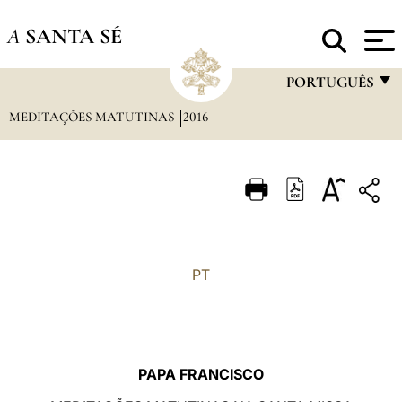
A
SANTA SÉ
PORTUGUÊS
MEDITAÇÕES MATUTINAS
2016
FRANÇAIS
ENGLISH
ITALIANO
PORTUGUÊS
ESPAÑOL
PT
DEUTSCH
POLSKI
العربيّة
PAPA FRANCISCO
中文