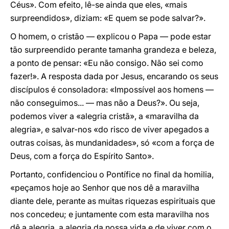
Céus». Com efeito, lê-se ainda que eles, «mais
surpreendidos», diziam: «E quem se pode salvar?».
O homem, o cristão — explicou o Papa — pode estar
tão surpreendido perante tamanha grandeza e beleza,
a ponto de pensar: «Eu não consigo. Não sei como
fazer!». A resposta dada por Jesus, encarando os seus
discípulos é consoladora: «Impossível aos homens —
não conseguimos... — mas não a Deus?». Ou seja,
podemos viver a «alegria cristã», a «maravilha da
alegria», e salvar-nos «do risco de viver apegados a
outras coisas, às mundanidades», só «com a força de
Deus, com a força do Espírito Santo».
Portanto, confidenciou o Pontífice no final da homilia,
«peçamos hoje ao Senhor que nos dê a maravilha
diante dele, perante as muitas riquezas espirituais que
nos concedeu; e juntamente com esta maravilha nos
dê a alegria, a alegria da nossa vida e de viver com o