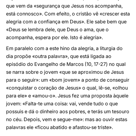
que vem da «segurança que Jesus nos acompanha,
está connosco». Com efeito, o cristão vê «crescer esta
alegria com a confiança em Deus». Ele sabe bem que
«Deus se lembra dele, que Deus o ama, que o
acompanha, espera por ele. Isto é alegria».
Em paralelo com a este hino da alegria, a liturgia do
dia propõe «outra palavra», que está ligada ao
episódio do Evangelho de Marcos (10, 17-27) no qual
se narra sobre o jovem «que se aproximou de Jesus
para o seguir»: um «bom jovem» a ponto de conseguir
«conquistar o coração de Jesus» o qual, lê-se, «olhou
para ele» e «amou-o». Jesus fez uma proposta àquele
jovem: «Falta-te uma coisa: vai, vende tudo o que
possuis e dá o dinheiro aos pobres, e terás um tesouro
no céu. Depois, vem e segue-me»: mas ao ouvir estas
palavras ele «ficou abatido e afastou-se triste».