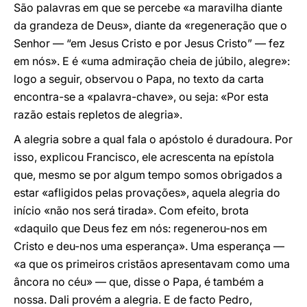
São palavras em que se percebe «a maravilha diante
da grandeza de Deus», diante da «regeneração que o
Senhor — “em Jesus Cristo e por Jesus Cristo” — fez
em nós». E é «uma admiração cheia de júbilo, alegre»:
logo a seguir, observou o Papa, no texto da carta
encontra-se a «palavra-chave», ou seja: «Por esta
razão estais repletos de alegria».
A alegria sobre a qual fala o apóstolo é duradoura. Por
isso, explicou Francisco, ele acrescenta na epístola
que, mesmo se por algum tempo somos obrigados a
estar «afligidos pelas provações», aquela alegria do
início «não nos será tirada». Com efeito, brota
«daquilo que Deus fez em nós: regenerou-nos em
Cristo e deu-nos uma esperança». Uma esperança —
«a que os primeiros cristãos apresentavam como uma
âncora no céu» — que, disse o Papa, é também a
nossa. Dali provém a alegria. E de facto Pedro,