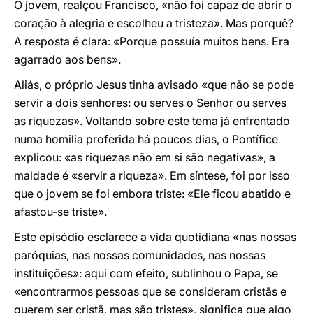
O jovem, realçou Francisco, «não foi capaz de abrir o
coração à alegria e escolheu a tristeza». Mas porquê?
A resposta é clara: «Porque possuía muitos bens. Era
agarrado aos bens».
Aliás, o próprio Jesus tinha avisado «que não se pode
servir a dois senhores: ou serves o Senhor ou serves
as riquezas». Voltando sobre este tema já enfrentado
numa homilia proferida há poucos dias, o Pontífice
explicou: «as riquezas não em si são negativas», a
maldade é «servir a riqueza». Em síntese, foi por isso
que o jovem se foi embora triste: «Ele ficou abatido e
afastou-se triste».
Este episódio esclarece a vida quotidiana «nas nossas
paróquias, nas nossas comunidades, nas nossas
instituições»: aqui com efeito, sublinhou o Papa, se
«encontrarmos pessoas que se consideram cristãs e
querem ser cristã, mas são tristes», significa que algo