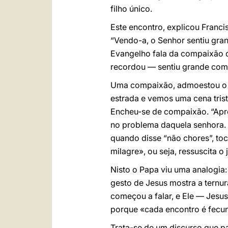
filho único.
Este encontro, explicou Franc
“Vendo-a, o Senhor sentiu gra
Evangelho fala da compaixão d
recordou — sentiu grande comp
Uma compaixão, admoestou o 
estrada e vemos uma cena triste
Encheu-se de compaixão. “Apro
no problema daquela senhora. 
quando disse “não chores”, to
milagre», ou seja, ressuscita o
Nisto o Papa viu uma analogia:
gesto de Jesus mostra a ternur
começou a falar, e Ele — Jesus 
porque «cada encontro é fecund
Trata-se de um discurso que p