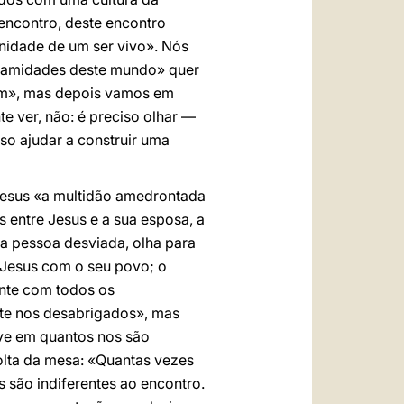
 encontro, deste encontro
gnidade de um ser vivo». Nós
alamidades deste mundo» quer
rem», mas depois vamos em
te ver, não: é preciso olhar —
sso ajudar a construir uma
r Jesus «a multidão amedrontada
 entre Jesus e a sua esposa, a
ma pessoa desviada, olha para
e Jesus com o seu povo; o
ente com todos os
te nos desabrigados», mas
ive em quantos nos são
lta da mesa: «Quantas vezes
são indiferentes ao encontro.