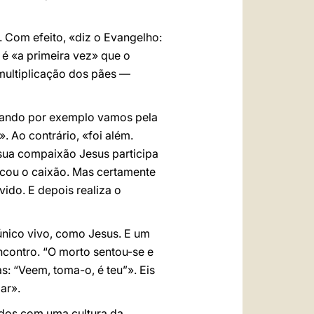
 Com efeito, «diz o Evangelho:
 é «a primeira vez» que o
multiplicação dos pães —
uando por exemplo vamos pela
. Ao contrário, «foi além.
sua compaixão Jesus participa
ocou o caixão. Mas certamente
ido. E depois realiza o
 único vivo, como Jesus. E um
ncontro. “O morto sentou-se e
s: “Veem, toma-o, é teu”». Eis
ar».
ados com uma cultura da