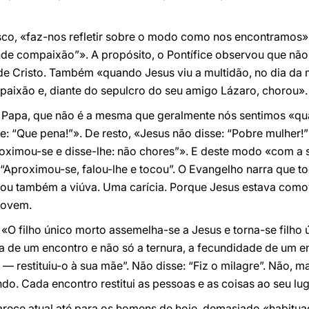
isco, «faz-nos refletir sobre o modo como nos encontramos».
nde compaixão”». A propósito, o Pontífice observou que não
e Cristo. Também «quando Jesus viu a multidão, no dia da 
aixão e, diante do sepulcro do seu amigo Lázaro, chorou».
Papa, que não é a mesma que geralmente nós sentimos «q
: “Que pena!”». De resto, «Jesus não disse: “Pobre mulher!”»
ximou-se e disse-lhe: não chores”». E deste modo «com a 
“Aproximou-se, falou-lhe e tocou”. O Evangelho narra que t
cou também a viúva. Uma carícia. Porque Jesus estava comov
 jovem.
 «O filho único morto assemelha-se a Jesus e torna-se filho
a de um encontro e não só a ternura, a fecundidade de um e
— restituiu-o à sua mãe”. Não disse: “Fiz o milagre”. Não, ma
o. Cada encontro restitui as pessoas e as coisas ao seu lug
arece atual até para os homens de hoje, demasiado «habitu