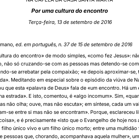
Por uma cultura do encontro
Terça-feira, 13 de setembro de 2016
omano
, ed. em português, n. 37 de 15 de setembro de 2016
cultura do encontro» de modo simples, «como fez Jesus»: n
, não só cruzando-se com as pessoas mas detendo-se com 
ndo-se arrebatar pela compaixão; «e depois aproximar-se, t
da». Meditando em especial sobre o episódio da viúva de N
risou que esta «palavra de Deus» fala de «um encontro. Há um
na estrada». E isto, comentou, é «algo incomum». Sim, «q
as não olha; ouve, mas não escuta»; em síntese, cada um vai
am-se entre si mas não se encontram». Porque, esclareceu 
coisa», e é precisamente «isto que o Evangelho de hoje nos
ilho único vivo e um filho único morto; entre uma multidão 
de pessoas que, chorando, acompanhava aquela mulher», uma 