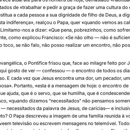
itados de «trabalhar e pedir a graça de fazer uma cultura do
stitua a cada pessoa a sua dignidade de filho de Deus, a di
a indiferença», realçou o Papa, quer «quando vemos as c
. Limitamo-nos a dizer: «Que pena, pobrezinhos, como sof
ente, como explicou Francisco: «Se não olho — não é suficien
ão toco, se não falo, não posso realizar um encontro, não po
vangélica, o Pontífice frisou que, face ao milagre feito po
qui gosto de ver — confessou — o encontro de todos os dias
esso. E cada vez que Jesus encontra uma dor, um pecador, u
 esposa». Portanto, «esta é a mensagem de hoje: o encontro d
que ajuda, que é o servo, que se humilha, que é condescend
ncisco, «quando dizemos “necessitados” não pensamos somen
 necessitados da palavra de Jesus, de carícias— e inclus
to? O Papa descreveu a imagem de uma família reunida à vo
eem televisão ou escrevem mensagens no telemóvel. Todos 