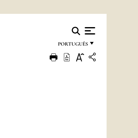
PORTUGUÊS
FRANÇAIS
ENGLISH
ITALIANO
PORTUGUÊS
ESPAÑOL
DEUTSCH
POLSKI