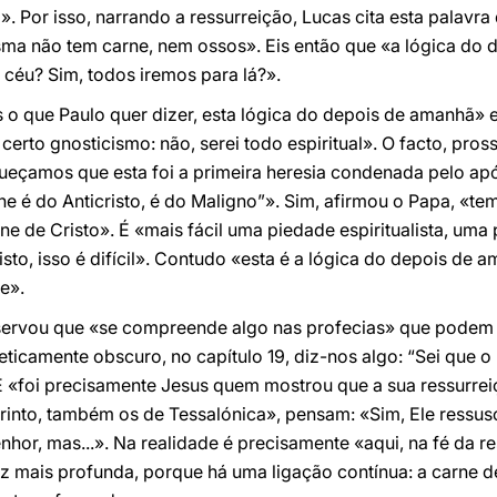
 Por isso, narrando a ressurreição, Lucas cita esta palavra
ma não tem carne, nem ossos». Eis então que «a lógica do 
 céu? Sim, todos iremos para lá?».
que Paulo quer dizer, esta lógica do depois de amanhã» ex
erto gnosticismo: não, serei todo espiritual». O facto, pros
eçamos que esta foi a primeira heresia condenada pelo ap
e é do Anticristo, é do Maligno”». Sim, afirmou o Papa, «te
ne de Cristo». É «mais fácil uma piedade espiritualista, uma
isto, isso é difícil». Contudo «esta é a lógica do depois de
e».
servou que «se compreende algo nas profecias» que podem s
ticamente obscuro, no capítulo 19, diz-nos algo: “Sei que o
E «foi precisamente Jesus quem mostrou que a sua ressurre
orinto, também os de Tessalónica», pensam: «Sim, Ele ressus
nhor, mas...». Na realidade é precisamente «aqui, na fé da r
iz mais profunda, porque há uma ligação contínua: a carne de