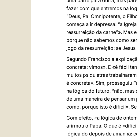
uma parte para outra, mas pare
fazer com que entremos na lóg
“Deus, Pai Omnipotente, o Filho
começa a ir depressa: “a Igrej
ressurreição da carne”». Mas e
porque não sabemos como será i
jogo da ressurreição: se Jesus 
Segundo Francisco a explicaçã
concreta: vimos». E «é fácil 
muitos psiquiatras trabalharam
é concreta». Sim, prosseguiu F
na lógica do futuro, “não, mas
de uma maneira de pensar um 
como, porque isto é difícil». S
Com efeito, «a lógica de ontem
afirmou o Papa. O que é «difíc
lógica do depois de amanhã: co