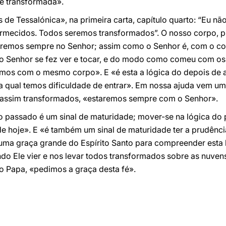
ne transformada».
s de Tessalónica», na primeira carta, capítulo quarto: “Eu nã
rmecidos. Todos seremos transformados”. O nosso corpo, p
aremos sempre no Senhor; assim como o Senhor é, com o co
 Senhor se fez ver e tocar, e do modo como comeu com os 
emos com o mesmo corpo». E «é esta a lógica do depois de
a qual temos dificuldade de entrar». Em nossa ajuda vem um
s, assim transformados, «estaremos sempre com o Senhor».
passado é um sinal de maturidade; mover-se na lógica do p
e hoje». E «é também um sinal de maturidade ter a prudênci
 uma graça grande do Espírito Santo para compreender esta
do Ele vier e nos levar todos transformados sobre as nuve
o Papa, «pedimos a graça desta fé».