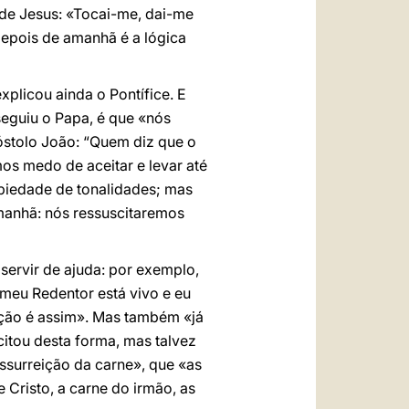
 de Jesus: «Tocai-me, dai-me
depois de amanhã é a lógica
plicou ainda o Pontífice. E
seguiu o Papa, é que «nós
óstolo João: “Quem diz que o
mos medo de aceitar e levar até
 piedade de tonalidades; mas
 amanhã: nós ressuscitaremos
ervir de ajuda: por exemplo,
 meu Redentor está vivo e eu
ição é assim». Mas também «já
citou desta forma, mas talvez
essurreição da carne», que «as
 Cristo, a carne do irmão, as