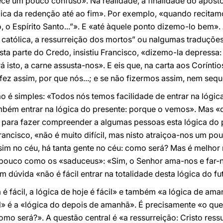
ce um pouco confuso». Na realidade, a finalidade do apósto
ica da redenção até ao fim». Por exemplo, «quando recitam
, o Espírito Santo...”». E «até àquele ponto dizemo-lo bem».
a católica, a ressurreição dos mortos” ou nalgumas traduçõe
sta parte do Credo, insistiu Francisco, «dizemo-la depressa:
sto, a carne assusta-nos». E eis que, na carta aos Coríntio
fez assim, por que nós...; e se não fizermos assim, nem sequ
o é simples: «Todos nós temos facilidade de entrar na lógi
também entrar na lógica do presente: porque o vemos». Mas
 para fazer compreender a algumas pessoas esta lógica do p
rancisco, «não é muito difícil, mas nisto atraiçoa-nos um p
 sim no céu, há tanta gente no céu: como será? Mas é melhor 
pouco como os «saduceus»: «Sim, o Senhor ama-nos e far-
em dúvida «não é fácil entrar na totalidade desta lógica do fu
 é fácil, a lógica de hoje é fácil» e também «a lógica de am
il» é a «lógica do depois de amanhã». É precisamente «o que
mo será?». A questão central é «a ressurreição: Cristo ressu