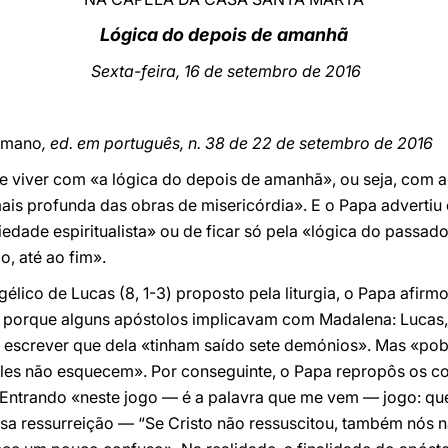
Lógica do depois de amanhã
Sexta-feira, 16 de setembro de 2016
omano
, ed. em português, n. 38 de 22 de setembro de 2016
e viver com «a lógica do depois de amanhã», ou seja, com a
is profunda das obras de misericórdia». E o Papa advertiu 
edade espiritualista» ou de ficar só pela «lógica do passad
, até ao fim».
gélico de Lucas (8, 1-3) proposto pela liturgia, o Papa afir
 porque alguns apóstolos implicavam com Madalena: Luca
escrever que dela «tinham saído sete demónios». Mas «pobr
 eles não esquecem». Por conseguinte, o Papa repropôs os c
). Entrando «neste jogo — é a palavra que me vem — jogo: que
ossa ressurreição — “Se Cristo não ressuscitou, também nós 