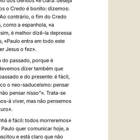
lo dos Gentios «é clara: deseja
os o Credo é bonito: dizemos:
 Ao contrário, o fim do Credo
s, como a espanhola, «a
 sim, é melhor dizê-la depressa
s, «Paulo entra em todo este
er Jesus o fez».
ca do passado, porque é
 «devemos dizer também que
assado e do presente: é fácil,
ouco o neo-saduceísmo: pensar
não pensar nisso”». Trata-se
nos-á viver, mas não pensemos
turo».
anhã é fácil: todos morreremos»
 Paulo quer comunicar hoje, a
scitou e está claro que não