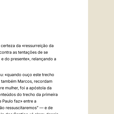
العربيّة
中文
LATINE
 certeza da «ressurreição da
contra as tentações de se
o e do presente», relançando a
mou: «quando ouço este trecho
s, também Marcos, recordam
e mulher, foi a apóstola da
onteúdos do trecho da primeira
 Paulo faz» entre a
não ressuscitaremos” — e de