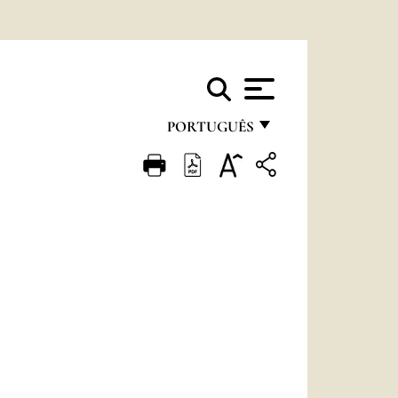
PORTUGUÊS
FRANÇAIS
ENGLISH
ITALIANO
PORTUGUÊS
ESPAÑOL
DEUTSCH
POLSKI