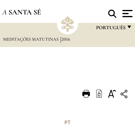
A
SANTA SÉ
PORTUGUÊS
MEDITAÇÕES MATUTINAS
2016
FRANÇAIS
ENGLISH
ITALIANO
PORTUGUÊS
ESPAÑOL
DEUTSCH
POLSKI
العربيّة
PT
中文