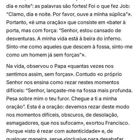
dia e noite”: as palavras são fortes! Foi o que fez Job:
“Clamo, dia e noite. Por favor, ouve a minha súplica”».
Portanto, «é uma oração» que consiste em «bater à
porta, mas com força: “Senhor, estou cansado de
desventuras. A minha vida está à beira do inferno.
Sinto-me como aqueles que descem à fossa, sinto-me
como um homem já sem forças”».
Na vida, observou o Papa «quantas vezes nos
sentimos assim, sem forças». Contudo «o próprio
Senhor nos ensina como rezar nestes momentos
difíceis: “Senhor, lançaste-me na fossa mais profunda.
Pesa sobre mim o teu furor. Chegue a ti a minha
oração”. Esta é a oração: devemos rezar deste modo
nos momentos difíceis, obscuros, de desolação,
esmagadores, que nos sufocam», exortou Francisco.
Porque «isto é rezar com autenticidade» e, de
qualquer maneira, serve «inclusive para desabafar