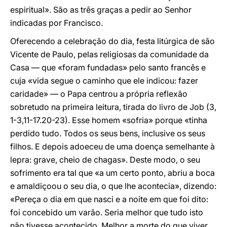
espiritual». São as três graças a pedir ao Senhor
indicadas por Francisco.
Oferecendo a celebração do dia, festa litúrgica de são
Vicente de Paulo, pelas religiosas da comunidade da
Casa — que «foram fundadas» pelo santo francês e
cuja «vida segue o caminho que ele indicou: fazer
caridade» — o Papa centrou a própria reflexão
sobretudo na primeira leitura, tirada do livro de Job (3,
1-3,11-17.20-23). Esse homem «sofria» porque «tinha
perdido tudo. Todos os seus bens, inclusive os seus
filhos. E depois adoeceu de uma doença semelhante à
lepra: grave, cheio de chagas». Deste modo, o seu
sofrimento era tal que «a um certo ponto, abriu a boca
e amaldiçoou o seu dia, o que lhe acontecia», dizendo:
«Pereça o dia em que nasci e a noite em que foi dito:
foi concebido um varão. Seria melhor que tudo isto
não tivesse acontecido. Melhor a morte do que viver