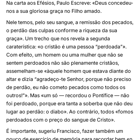
Na carta aos Efésios, Paulo Escreve: «Deus concedeu-
nos a sua gloriosa graça no Filho amado.
Nele temos, pelo seu sangue, a remissão dos pecados,
o perdão das culpas conforme a riqueza da sua
graça». Um trecho que nos revela a segunda
caraterística: «o cristão é uma pessoa “perdoada”».
Com efeito, um homem ou uma mulher que não se
sentem perdoados não são plenamente cristãos,
assemelham-se «àquele homem que estava diante do
altar e dizia “agradeço-te Senhor, porque não preciso
de perdão, eu não cometo pecados como todos os
outros!”». Mas «um só — recordou o Pontífice — não
foi perdoado, porque era tanta a soberba que não deu
lugar ao perdão: o diabo». Ao contrário, todos «fomos
perdoados com o preço do sangue de Cristo».
É importante, sugeriu Francisco, fazer também um
pouco de exercício de memória para recordar bem «o