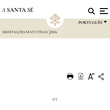
A
SANTA SÉ
PORTUGUÊS
MEDITAÇÕES MATUTINAS
2016
FRANÇAIS
ENGLISH
ITALIANO
PORTUGUÊS
ESPAÑOL
DEUTSCH
POLSKI
العربيّة
PT
中文